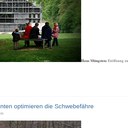
Haus Müngsten:
Eröffnung z
nten optimieren die Schwebefähre
tti