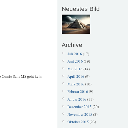
Neuestes Bild
Archive
Juli 2016
(17)
Juni 2016
(19)
Mai 2016
(14)
e Comic Sans MS geht kein
April 2016
(9)
März 2016
(10)
Februar 2016
(9)
Januar 2016
(11)
Dezember 2015
(20)
November 2015
(8)
Oktober 2015
(23)