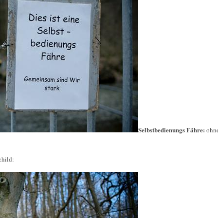
Selbstbedienungs Fähre:
ohn
child: