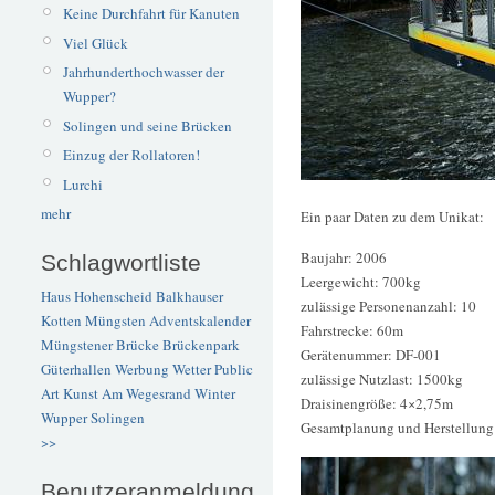
Keine Durchfahrt für Kanuten
Viel Glück
Jahrhunderthochwasser der
Wupper?
Solingen und seine Brücken
Einzug der Rollatoren!
Lurchi
mehr
Ein paar Daten zu dem Unikat:
Baujahr: 2006
Schlagwortliste
Leergewicht: 700kg
Haus Hohenscheid
Balkhauser
zulässige Personenanzahl: 10
Kotten
Müngsten
Adventskalender
Fahrstrecke: 60m
Müngstener Brücke
Brückenpark
Gerätenummer: DF-001
Güterhallen
Werbung
Wetter
Public
zulässige Nutzlast: 1500kg
Art
Kunst
Am Wegesrand
Winter
Draisinengröße: 4×2,75m
Wupper
Solingen
Gesamtplanung und Herstellung
>>
Benutzeranmeldung