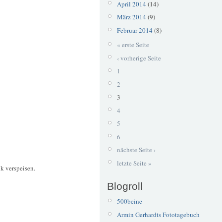
April 2014
(14)
März 2014
(9)
Februar 2014
(8)
« erste Seite
‹ vorherige Seite
1
2
3
4
5
6
nächste Seite ›
letzte Seite »
k verspeisen.
Blogroll
500beine
Armin Gerhardts Fototagebuch