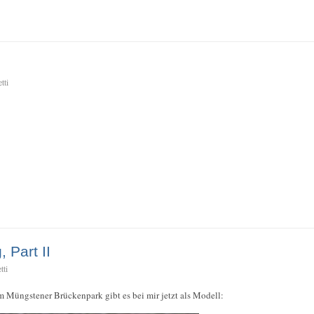
tti
 Part II
tti
m Müngstener Brückenpark gibt es bei mir jetzt als Modell: