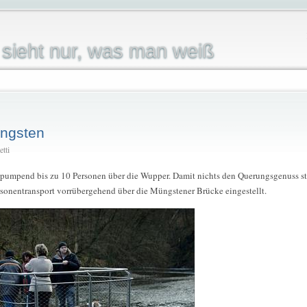
sieht nur, was man weiß
üngsten
etti
pumpend bis zu 10 Personen über die Wupper. Damit nichts den Querungsgenuss stö
rsonentransport vorrübergehend über die Müngstener Brücke eingestellt.