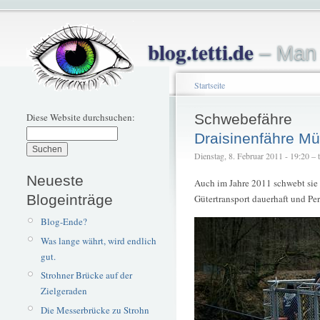
blog.tetti.de
– Man 
Startseite
Diese Website durchsuchen:
Schwebefähre
Draisinenfähre M
Dienstag, 8. Februar 2011 - 19:20 – t
Neueste
Auch im Jahre 2011 schwebt sie 
Blogeinträge
Gütertransport dauerhaft und Pe
Blog-Ende?
Was lange währt, wird endlich
gut.
Strohner Brücke auf der
Zielgeraden
Die Messerbrücke zu Strohn