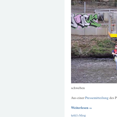
schweben
Aus einer
Pressemitteilung
des P
Weiterlesen -»
tetti's blog