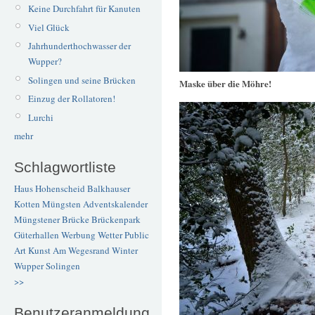
Keine Durchfahrt für Kanuten
Viel Glück
Jahrhunderthochwasser der
Wupper?
Solingen und seine Brücken
Maske über die Möhre!
Einzug der Rollatoren!
Lurchi
mehr
Schlagwortliste
Haus Hohenscheid
Balkhauser
Kotten
Müngsten
Adventskalender
Müngstener Brücke
Brückenpark
Güterhallen
Werbung
Wetter
Public
Art
Kunst
Am Wegesrand
Winter
Wupper
Solingen
>>
Benutzeranmeldung