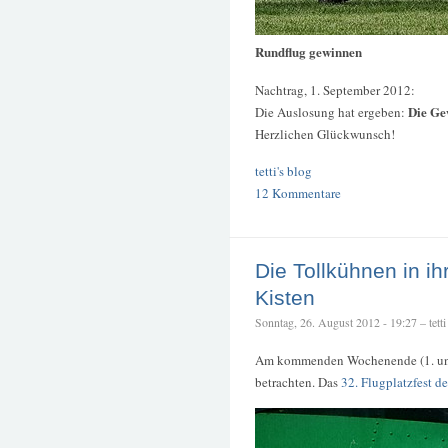
Rundflug gewinnen
Nachtrag, 1. September 2012:
Die Ge
Die Auslosung hat ergeben:
Herzlichen Glückwunsch!
tetti's blog
12 Kommentare
Die Tollkühnen in ih
Kisten
Sonntag, 26. August 2012 - 19:27 – tetti
Am kommenden Wochenende (1. und
betrachten. Das
32. Flugplatzfest d