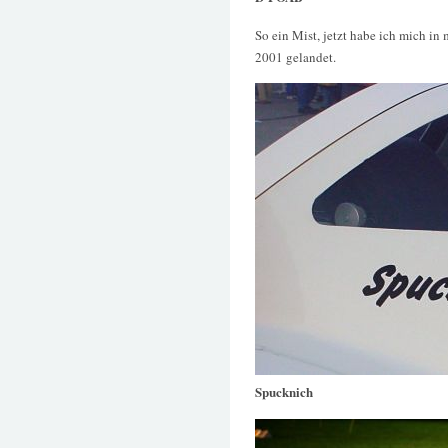
So ein Mist, jetzt habe ich mich in
2001 gelandet.
Spucknich