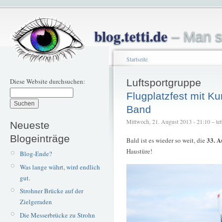
blog.tetti.de
– Man s
Startseite
Diese Website durchsuchen:
Luftsportgruppe
Flugplatzfest mit Ku
Band
Mittwoch, 21. August 2013 - 21:10 – tet
Neueste
Blogeinträge
33. A
Bald ist es wieder so weit, die
Haustüre!
Blog-Ende?
Was lange währt, wird endlich
gut.
Strohner Brücke auf der
Zielgeraden
Die Messerbrücke zu Strohn