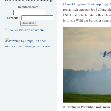
(
Anmeldung zum Tandemsprung
).
Benutzername:
*
romantisch anmutendes Ballonglühe
LSG Erbslöh bieten ihren Besuchern
Passwort:
*
leibliche Wohl der Besucher kümmer
Neues Passwort anfordern
Kunstflug in Perfektion mit einem