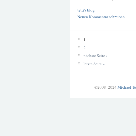
tetti's blog
Neuen Kommentar schreiben
1
2
nächste Seite ›
letzte Seite »
©2008–2024
Michael Te