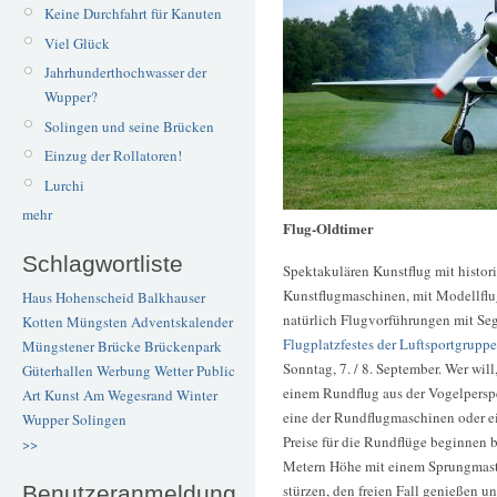
Keine Durchfahrt für Kanuten
Viel Glück
Jahrhunderthochwasser der
Wupper?
Solingen und seine Brücken
Einzug der Rollatoren!
Lurchi
mehr
Flug-Oldtimer
Schlagwortliste
Spektakulären Kunstflug mit histo
Kunstflugmaschinen, mit Modellfl
Haus Hohenscheid
Balkhauser
natürlich Flugvorführungen mit Seg
Kotten
Müngsten
Adventskalender
Flugplatzfestes der Luftsportgrupp
Müngstener Brücke
Brückenpark
Sonntag, 7. / 8. September. Wer wil
Güterhallen
Werbung
Wetter
Public
einem Rundflug aus der Vogelperspe
Art
Kunst
Am Wegesrand
Winter
eine der Rundflugmaschinen oder ei
Wupper
Solingen
Preise für die Rundflüge beginnen 
>>
Metern Höhe mit einem Sprungmaster
stürzen, den freien Fall genießen u
Benutzeranmeldung