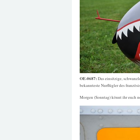
OE-0687:
Das einsitzige, schwanzl
bekannteste Nurflügler des französ
Morgen (Sonntag) könnt ihr euch no