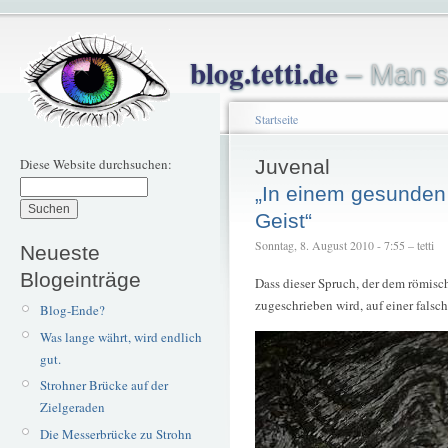
blog.tetti.de
– Man s
Startseite
Diese Website durchsuchen:
Juvenal
„In einem gesunden
Geist“
Sonntag, 8. August 2010 - 7:55 – tetti
Neueste
Blogeinträge
Dass dieser Spruch, der dem römisc
zugeschrieben wird, auf einer falsc
Blog-Ende?
Was lange währt, wird endlich
gut.
Strohner Brücke auf der
Zielgeraden
Die Messerbrücke zu Strohn