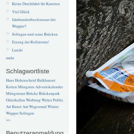
Keine Durchfahrt für Kanuten
Viel Glück
Jahrhunderthochwasser der
Wupper?
Solingen und seine Brücken
Einzug der Rollatoren!
Lurchi
mehr
Schlagwortliste
Haus Hohenscheid
Balkhauser
Kotten
Müngsten
Adventskalender
Müngstener Brücke
Brückenpark
Güterhallen
Werbung
Wetter
Public
Art
Kunst
Am Wegesrand
Winter
Wupper
Solingen
>>
Benutzeranmeldung