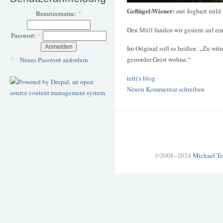
Geflügel-Wiener:
mit Joghurt mild
Benutzername:
*
Den
Müll
fanden wir gestern auf ei
Passwort:
*
Im Original soll es heißen: „Zu wü
gesunder Geist wohne.“
Neues Passwort anfordern
tetti's blog
Neuen Kommentar schreiben
©2008–2024
Michael Te