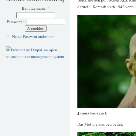
Beitz, die den polnischen Arzt, K
darstellt. Korczak starb 1942 vermu
Benutzername:
*
Passwort:
*
Neues Passwort anfordern
Janusz Korczack
Das Motto etwas bearbeitet: