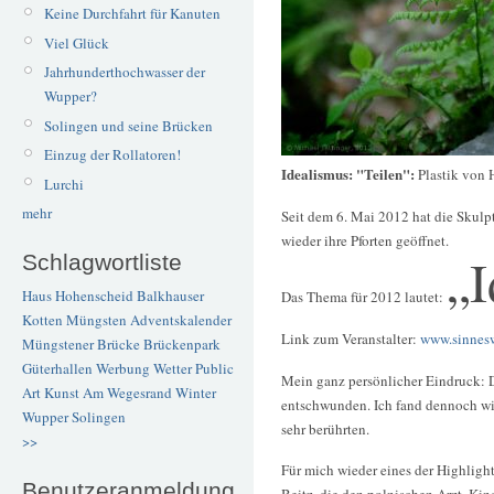
Keine Durchfahrt für Kanuten
Viel Glück
Jahrhunderthochwasser der
Wupper?
Solingen und seine Brücken
Einzug der Rollatoren!
Idealismus: "Teilen":
Plastik von 
Lurchi
mehr
Seit dem 6. Mai 2012 hat die Skul
wieder ihre Pforten geöffnet.
„I
Schlagwortliste
Haus Hohenscheid
Balkhauser
Das Thema für 2012 lautet:
Kotten
Müngsten
Adventskalender
Link zum Veranstalter:
www.sinnesw
Müngstener Brücke
Brückenpark
Güterhallen
Werbung
Wetter
Public
Mein ganz persönlicher Eindruck: D
Art
Kunst
Am Wegesrand
Winter
entschwunden. Ich fand dennoch wie
Wupper
Solingen
sehr berührten.
>>
Für mich wieder eines der Highligh
Benutzeranmeldung