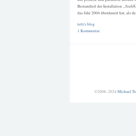
Bestandteil der Installation
„Stuhlk
das Jahr 2004 überdauert hat, als 
tetti's blog
1 Kommentar
©2008–2024
Michael Te