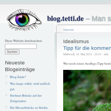
blog.tetti.de
– Man s
Startseite
Diese Website durchsuchen:
Idealismus
Tipp für die komme
Mittwoch, 16. Mai 2012 - 22:43 – tetti
Neueste
Wer noch einen Ausflugs-Tipp benö
Blogeinträge
Blog-Ende?
Was lange währt, wird endlich
gut.
Strohner Brücke auf der
Zielgeraden
Die Messerbrücke zu Strohn