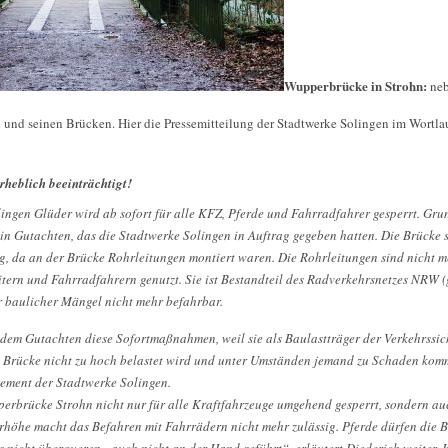
Wupperbrücke in Strohn:
neb
n und seinen Brücken. Hier die Pressemitteilung der Stadtwerke Solingen im Wortla
rheblich beeinträchtigt!
ingen Glüder wird ab sofort für alle KFZ, Pferde und Fahrradfahrer gesperrt. Gr
ein Gutachten, das die Stadtwerke Solingen in Auftrag gegeben hatten. Die Brücke
, da an der Brücke Rohrleitungen montiert waren. Die Rohrleitungen sind nicht me
itern und Fahrradfahrern genutzt. Sie ist Bestandteil des Radverkehrsnetzes NRW
 baulicher Mängel nicht mehr befahrbar.
dem Gutachten diese Sofortmaßnahmen, weil sie als Baulastträger der Verkehrssich
die Brücke nicht zu hoch belastet wird und unter Umständen jemand zu Schaden komm
ement der Stadtwerke Solingen.
erbrücke Strohn nicht nur für alle Kraftfahrzeuge umgehend gesperrt, sondern au
rhöhe macht das Befahren mit Fahrrädern nicht mehr zulässig. Pferde dürfen die