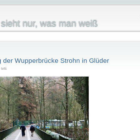
sieht nur, was man weiß
g der Wupperbrücke Strohn in Glüder
tetti