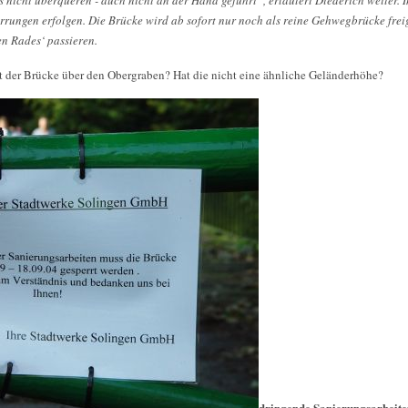
s nicht überqueren - auch nicht an der Hand geführt“, erläutert Diederich weiter.
rungen erfolgen. Die Brücke wird ab sofort nur noch als reine Gehwegbrücke fre
n Rades‘ passieren.
mit der Brücke über den Obergraben? Hat die nicht eine ähnliche Geländerhöhe?
dringende Sanierungsarbeite