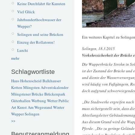
Keine Durchfahrt für Kanuten
Viel Glück
Jahrhunderthochwasser der
Wupper?
Solingen und seine Brücken
Ein weiteres Kapitel zu Solinge
Einzug der Rollatoren!
Solingen, 18.3.2015
Lurchi
Verkehrssicherheit der Brücke e
mehr
Die Wupperbrücke Strohn in Sol
ist der Zustand der Brücke und 
Schlagwortliste
und diente der Wasserversorgung
Haus Hohenscheid
Balkhauser
wird häufig von Fußgängern, Re
Kotten
Müngsten
Adventskalender
doch aufgrund schwerwiegender
Müngstener Brücke
Brückenpark
Güterhallen
Werbung
Wetter
Public
„Die Stadtwerke ergreifen nach 
Art
Kunst
Am Wegesrand
Winter
muss sichergestellt sein, dass 
Wupper
Solingen
Abteilungsleiter Gebäudemanag
>>
Aus diesem Grund wird die Wupp
Pferde. „Die zu geringe Gelände
Benutzeranmeldung