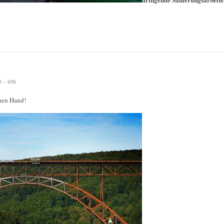
– tetti
chen Hand!