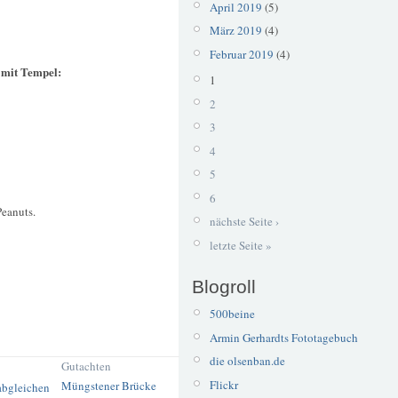
April 2019
(5)
März 2019
(4)
Februar 2019
(4)
 mit Tempel:
1
2
3
4
5
6
Peanuts.
nächste Seite ›
letzte Seite »
Blogroll
500beine
Armin Gerhardts Fototagebuch
die olsenban.de
Gutachten
Flickr
Müngstener Brücke