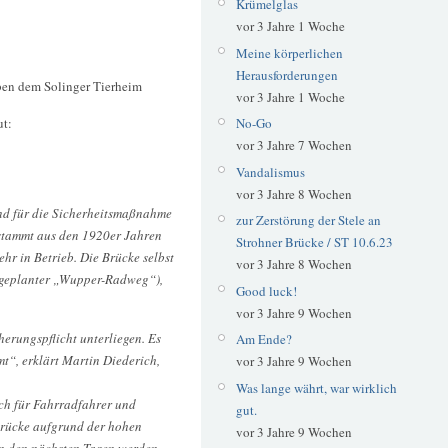
Krümelglas
vor 3 Jahre 1 Woche
Meine körperlichen
Herausforderungen
en dem Solinger Tierheim
vor 3 Jahre 1 Woche
ut:
No-Go
vor 3 Jahre 7 Wochen
Vandalismus
vor 3 Jahre 8 Wochen
und für die Sicherheitsmaßnahme
zur Zerstörung der Stele an
 stammt aus den 1920er Jahren
Strohner Brücke / ST 10.6.23
hr in Betrieb. Die Brücke selbst
vor 3 Jahre 8 Wochen
 (geplanter „Wupper-Radweg“),
Good luck!
vor 3 Jahre 9 Wochen
erungspflicht unterliegen. Es
Am Ende?
t“, erklärt Martin Diederich,
vor 3 Jahre 9 Wochen
Was lange währt, war wirklich
ch für Fahrradfahrer und
gut.
 Brücke aufgrund der hohen
vor 3 Jahre 9 Wochen