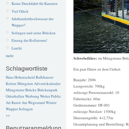
Keine Durchfahrt für Kanuten
Viel Glück
Jahrhunderthochwasser der
Wupper?
Solingen und seine Brücken
Einzug der Rollatoren!
Lurchi
mehr
Schwebefähre:
im Müngstener Brü
Schlagwortliste
Ein paar Daten zu dem Unikat:
Haus Hohenscheid
Balkhauser
Baujahr: 2006
Kotten
Müngsten
Adventskalender
Leergewicht: 700kg
Müngstener Brücke
Brückenpark
zulässige Personenanzahl: 10
Güterhallen
Werbung
Wetter
Public
Fahrstrecke: 60m
Art
Kunst
Am Wegesrand
Winter
Gerätenummer: DF-001
Wupper
Solingen
zulässige Nutzlast: 1500kg
>>
Draisinengröße: 4×2,75m
Gesamtplanung und Herstellung: R
Benutzeranmeldung