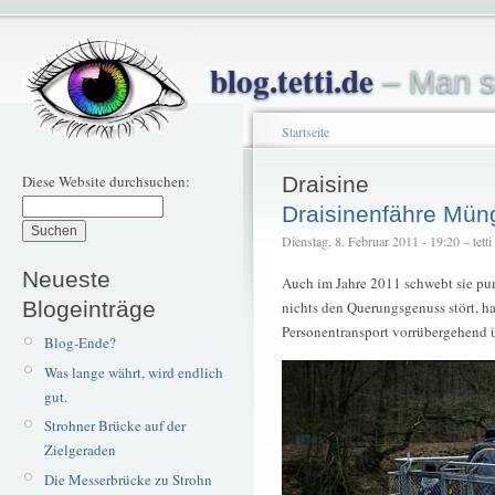
blog.tetti.de
– Man s
Startseite
Diese Website durchsuchen:
Draisine
Draisinenfähre Mün
Dienstag, 8. Februar 2011 - 19:20 – tetti
Neueste
Auch im Jahre 2011 schwebt sie pu
Blogeinträge
nichts den Querungsgenuss stört, h
Personentransport vorrübergehend ü
Blog-Ende?
Was lange währt, wird endlich
gut.
Strohner Brücke auf der
Zielgeraden
Die Messerbrücke zu Strohn