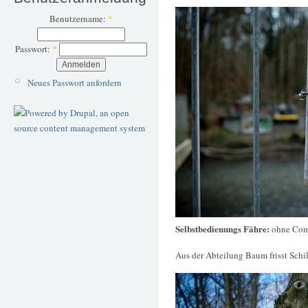
Benutzername:
*
Passwort:
*
Neues Passwort anfordern
Selbstbedienungs Fähre:
ohne Com
Aus der Abteilung Baum frisst Schi