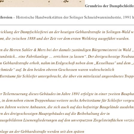
Grundriss der Dampfschleife
fereien
– Historische Handwerkstätten der Solinger Schneidwarenindustrie, 1991 h
icklung der Dampfschleiferei an der heutigen Gebhardtstraße in Solingen-Wald w
t, die zwischen 1888 und der Zeit vor dem ersten Weltkrieg ausgeführt wurden.
n die Herren Sahler & Merx bei der damals zuständigen Bürgermeisterei in Wald 
rundstück... eine Fabrikanlage … errichten zu lassen“. Der dreigeschossige Neubau,
en Gebhardtstraße erhob, nahm im Erdgeschoß neben dem „Kesselhaus" und dem 
chmiede“ auf. In den beiden oberen Geschossen waren wahrscheinlich
ieträume für Schleifer untergebracht, die über ein mittelaxial angeordnetes Trepp
r Teilerneuerung dieses Gebäudes im Jahre 1891 erfolgte in einer zweiten Bauph
, in dem neben einem Treppenhaus weitere sechs Arbeitsräume für Schleifer vorges
ten Jahren weitere Anbauten, die sich auch auf das hofseitige Baugelände ausdehn
en des dreigeschossigen Hauptgebäudes auf die Beibehaltung der in
ausgebildeten Lisenengliederungen auf den unverputzten Ziegelsteinflächen verzich
nlage an der Gebhardtstraße werden seit den späten