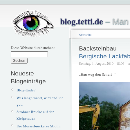
blog.tetti.de
– Man 
Startseite
Diese Website durchsuchen:
Backsteinbau
Bergische Lackfab
Sonntag, 1. August 2010 - 18:06 – tet
Neueste
„Hau weg den Scheiß !“
Blogeinträge
Blog-Ende?
Was lange währt, wird endlich
gut.
Strohner Brücke auf der
Zielgeraden
Die Messerbrücke zu Strohn