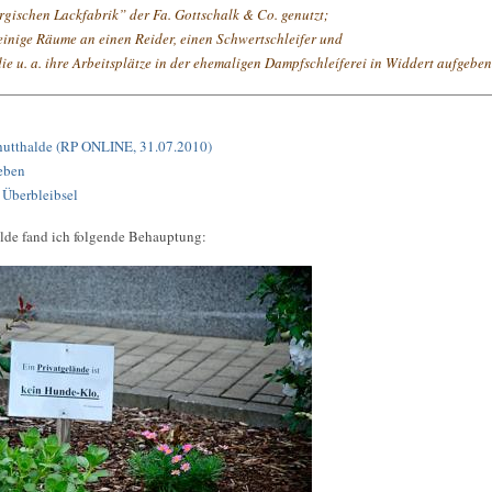
gischen Lackfabrik” der Fa. Gottschalk & Co. genutzt;
einige Räume an einen Reider, einen Schwertschleifer und
 die u. a. ihre Arbeitsplätze in der ehemaligen Dampfschleíferei in Widdert aufgebe
chutthalde (RP ONLINE, 31.07.2010)
geben
 Überbleibsel
alde fand ich folgende Behauptung: