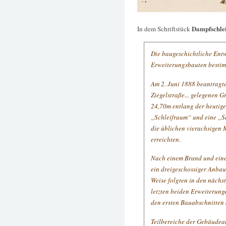
Dampfschlei
In dem Schriftstück
Die baugeschichtliche Entw
Erweiterungsbauten bestimm
Am 2. Juni 1888 beantragte
Ziegelstraße... gelegenen G
24,70m entlang der heutig
„Schleifraum“ und eine „S
die üblichen vierachsigen M
erreichten.
Nach einem Brand und eine
ein dreigeschossiger Anbau
Weise folgten in den nächs
letzten beiden Erweiterung
den ersten Bauabschnitten 
Teilbereiche der Gebäudea