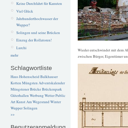
Keine Durchfahrt für Kanuten
Viel Glück
Jahrhunderthochwasser der
Wupper?
Solingen und seine Brücken
Einzug der Rollatoren!
Lurchi
Wieder entschwindet mit dem Abr
mehr
zwischen Bürger, Eigentümer und
Schlagwortliste
Haus Hohenscheid
Balkhauser
Kotten
Müngsten
Adventskalender
Müngstener Brücke
Brückenpark
Güterhallen
Werbung
Wetter
Public
Art
Kunst
Am Wegesrand
Winter
Wupper
Solingen
>>
Benutzeranmeldung