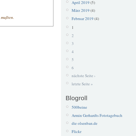
April 2019
(5)
März 2019
(4)
n mußten.
Februar 2019
(4)
1
2
3
4
5
6
nächste Seite ›
letzte Seite »
Blogroll
500beine
Armin Gerhardts Fototagebuch
die olsenban.de
Flickr