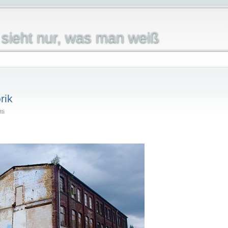
sieht nur, was man weiß
rik
ti