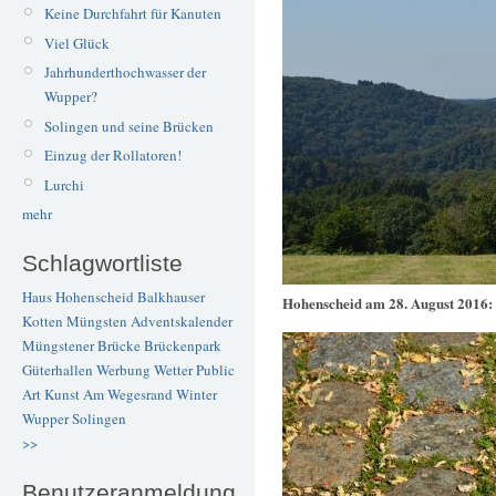
Keine Durchfahrt für Kanuten
Viel Glück
Jahrhunderthochwasser der
Wupper?
Solingen und seine Brücken
Einzug der Rollatoren!
Lurchi
mehr
Schlagwortliste
Haus Hohenscheid
Balkhauser
Hohenscheid am 28. August 2016:
Kotten
Müngsten
Adventskalender
Müngstener Brücke
Brückenpark
Güterhallen
Werbung
Wetter
Public
Art
Kunst
Am Wegesrand
Winter
Wupper
Solingen
>>
Benutzeranmeldung