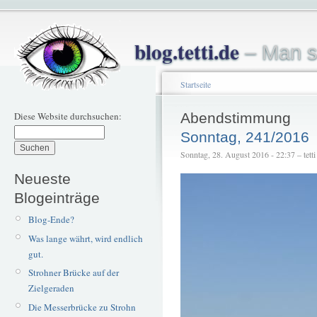
blog.tetti.de
– Man s
Startseite
Diese Website durchsuchen:
Abendstimmung
Sonntag, 241/2016
Sonntag, 28. August 2016 - 22:37 – tetti
Neueste
Blogeinträge
Blog-Ende?
Was lange währt, wird endlich
gut.
Strohner Brücke auf der
Zielgeraden
Die Messerbrücke zu Strohn