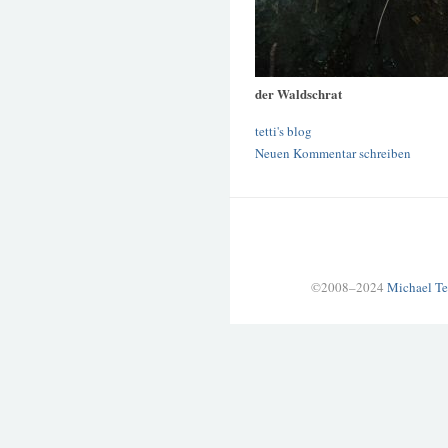
der Waldschrat
tetti's blog
Neuen Kommentar schreiben
©2008–2024
Michael Te