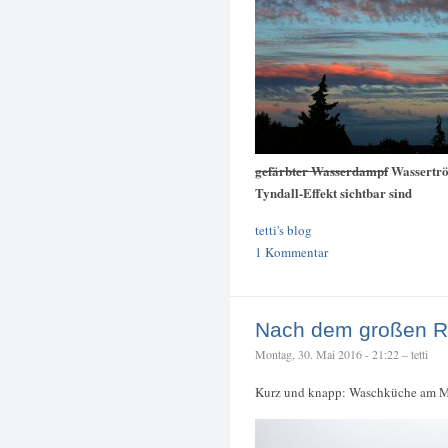
gefärbter Wasserdampf
Wassertröp
Tyndall-Effekt sichtbar sind
tetti's blog
1 Kommentar
Nach dem großen 
Montag, 30. Mai 2016 - 21:22 – tetti
Kurz und knapp: Waschküche am M