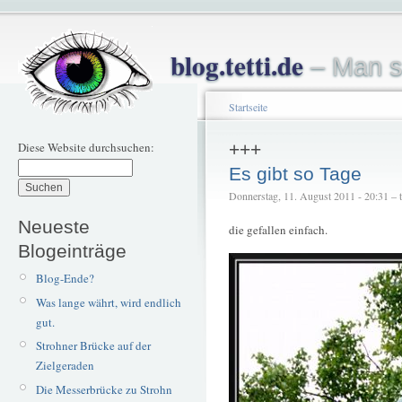
blog.tetti.de
– Man s
Startseite
Diese Website durchsuchen:
+++
Es gibt so Tage
Donnerstag, 11. August 2011 - 20:31 – te
Neueste
die gefallen einfach.
Blogeinträge
Blog-Ende?
Was lange währt, wird endlich
gut.
Strohner Brücke auf der
Zielgeraden
Die Messerbrücke zu Strohn