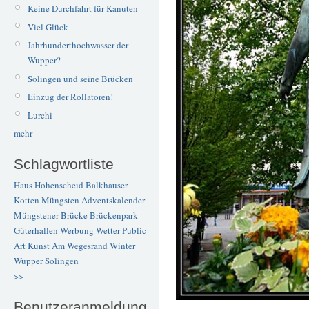
Keine Durchfahrt für Kanuten
Viel Glück
Jahrhunderthochwasser der
Wupper?
Solingen und seine Brücken
Einzug der Rollatoren!
Lurchi
mehr
Schlagwortliste
Haus Hohenscheid
Balkhauser
Kotten
Müngsten
Adventskalender
Müngstener Brücke
Brückenpark
Güterhallen
Werbung
Wetter
Public
Art
Kunst
Am Wegesrand
Winter
Wupper
Solingen
>>
Benutzeranmeldung