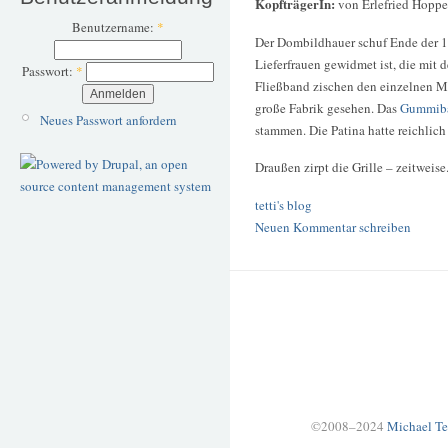
KopfträgerIn:
von Erlefried Hoppe
Benutzername:
*
Der Dombildhauer schuf Ende der 19
Lieferfrauen gewidmet ist, die mit
Passwort:
*
Fließband zischen den einzelnen Ma
große Fabrik gesehen. Das
Gummibä
Neues Passwort anfordern
stammen. Die Patina hatte reichlich
Draußen zirpt die Grille – zeitweise
tetti's blog
Neuen Kommentar schreiben
©2008–2024
Michael Te