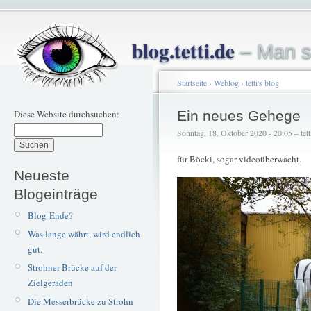
blog.tetti.de
– Man s
Startseite
›
Weblog
›
tetti's blog
Diese Website durchsuchen:
Ein neues Gehege
Sonntag, 18. Oktober 2020 - 20:05 – tett
für Böcki, sogar videoüberwacht.
Neueste
Blogeinträge
Blog-Ende?
Was lange währt, wird endlich
gut.
Strohner Brücke auf der
Zielgeraden
Die Messerbrücke zu Strohn