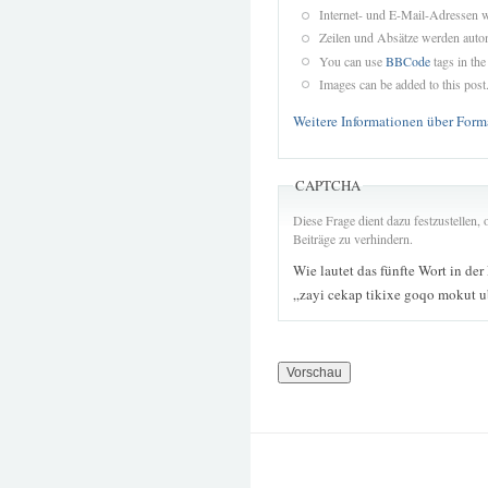
Internet- und E-Mail-Adressen 
Zeilen und Absätze werden autom
You can use
BBCode
tags in the
Images can be added to this post
Weitere Informationen über Form
CAPTCHA
Diese Frage dient dazu festzustellen
Beiträge zu verhindern.
Wie lautet das fünfte Wort in der
„zayi cekap tikixe goqo mokut 