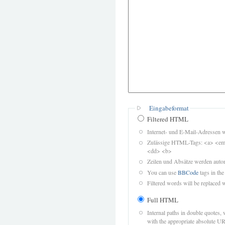
Eingabeformat
Filtered HTML
Internet- und E-Mail-Adressen 
Zulässige HTML-Tags: <a> <em>
<dd> <b>
Zeilen und Absätze werden autom
You can use
BBCode
tags in the
Filtered words will be replaced w
Full HTML
Internal paths in double quotes, 
with the appropriate absolute URL