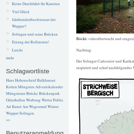
Keine Durchfahrt für Kanuten
Viel Glück
Jahrhunderthochwasser der
Wupper?
Solingen und seine Brücken
Böcki:
videoüberwacht und eingez
Einzug der Rollatoren!
Lurchi
Nachtrag:
mehr
Der Solinger Cartoonist und Karika
inspiriert und schuf nachfolgendes
Schlagwortliste
Haus Hohenscheid
Balkhauser
Kotten
Müngsten
Adventskalender
Müngstener Brücke
Brückenpark
Güterhallen
Werbung
Wetter
Public
Art
Kunst
Am Wegesrand
Winter
Wupper
Solingen
>>
Benutzeranmeldung