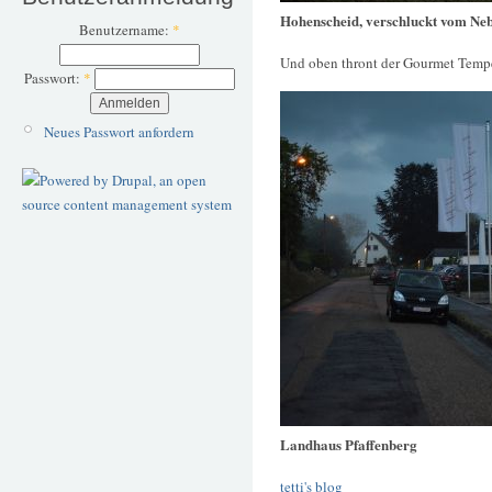
Hohenscheid, verschluckt vom Neb
Benutzername:
*
Und oben thront der Gourmet Temp
Passwort:
*
Neues Passwort anfordern
Landhaus Pfaffenberg
tetti's blog