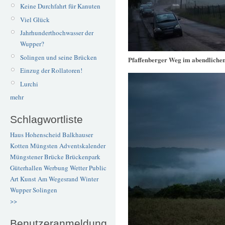
Keine Durchfahrt für Kanuten
Viel Glück
Jahrhunderthochwasser der
Wupper?
Solingen und seine Brücken
Pfaffenberger Weg im abendliche
Einzug der Rollatoren!
Lurchi
mehr
Schlagwortliste
Haus Hohenscheid
Balkhauser
Kotten
Müngsten
Adventskalender
Müngstener Brücke
Brückenpark
Güterhallen
Werbung
Wetter
Public
Art
Kunst
Am Wegesrand
Winter
Wupper
Solingen
>>
Benutzeranmeldung