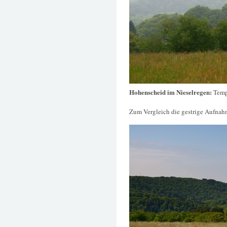
Hohenscheid im Nieselregen:
Temp
Zum Vergleich die gestrige Aufnah