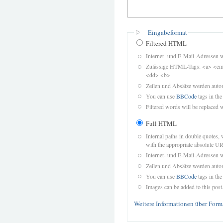
Eingabeformat
Filtered HTML
Internet- und E-Mail-Adressen 
Zulässige HTML-Tags: <a> <em>
<dd> <b>
Zeilen und Absätze werden autom
You can use
BBCode
tags in the
Filtered words will be replaced w
Full HTML
Internal paths in double quotes, 
with the appropriate absolute URL
Internet- und E-Mail-Adressen 
Zeilen und Absätze werden autom
You can use
BBCode
tags in the
Images can be added to this post
Weitere Informationen über Form