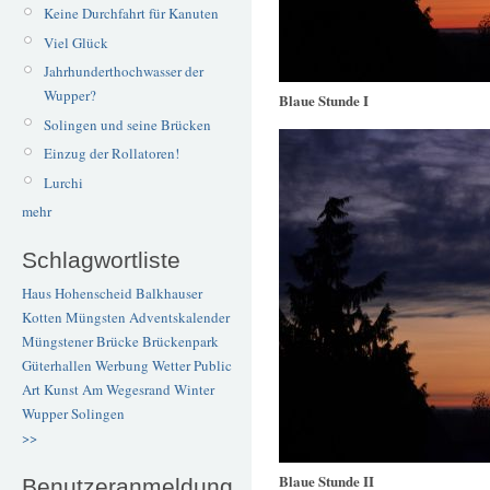
Keine Durchfahrt für Kanuten
Viel Glück
Jahrhunderthochwasser der
Wupper?
Blaue Stunde I
Solingen und seine Brücken
Einzug der Rollatoren!
Lurchi
mehr
Schlagwortliste
Haus Hohenscheid
Balkhauser
Kotten
Müngsten
Adventskalender
Müngstener Brücke
Brückenpark
Güterhallen
Werbung
Wetter
Public
Art
Kunst
Am Wegesrand
Winter
Wupper
Solingen
>>
Blaue Stunde II
Benutzeranmeldung