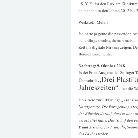
„X, Y, Z“ für den Park am Klinikum
entstanden in den Jahren 2012 bis 
Werkstoff: Metall
Ich hätte ja gerne die passenden Arti
neuerdings sinnlos, da man meistens
Zeit ins digitale Nirvana zeigen.
Bereich Geschichte.
Nachtrag: 9. Oktober 2018
In der Print-Ausgabe des Solinger T
„Drei Plastik
Überschrift
Jahreszeiten“
über die W
Ich zitiere zur Erklärung:
„ Das Tri
Naturgesetze. Die Formgebung greif
der Künstler darauf, dass er aber a
verarbeitet habe. Das ist auf den e
Y und Z
stehen für Frühjahr, Somme
des Laubes wider.“