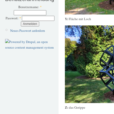
Benutzername:
*
Passwort:
*
Y:
Fläche mit Loch
Neues Passwort anfordern
Z:
das Gerippe