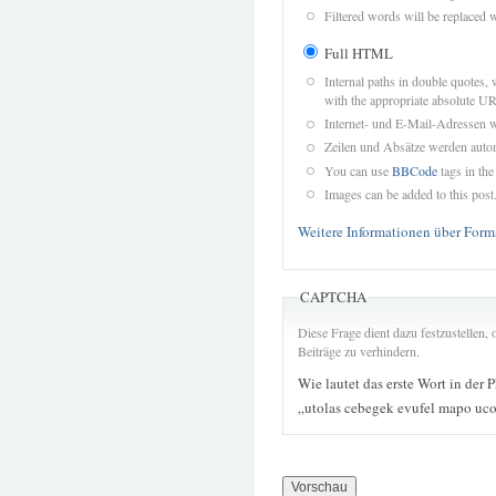
Filtered words will be replaced w
Full HTML
Internal paths in double quotes, 
with the appropriate absolute URL
Internet- und E-Mail-Adressen 
Zeilen und Absätze werden autom
You can use
BBCode
tags in the
Images can be added to this post
Weitere Informationen über Form
CAPTCHA
Diese Frage dient dazu festzustellen
Beiträge zu verhindern.
Wie lautet das erste Wort in der 
„utolas cebegek evufel mapo uc