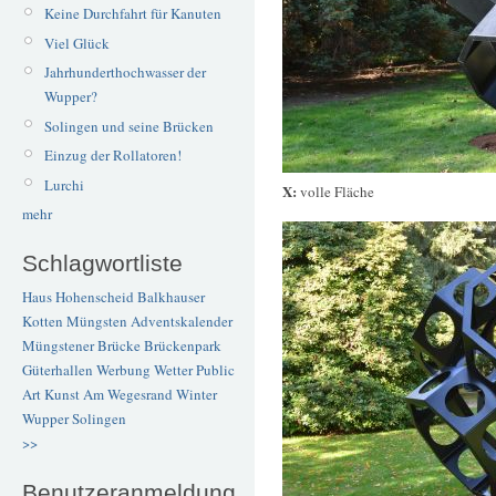
Keine Durchfahrt für Kanuten
Viel Glück
Jahrhunderthochwasser der
Wupper?
Solingen und seine Brücken
Einzug der Rollatoren!
Lurchi
X:
volle Fläche
mehr
Schlagwortliste
Haus Hohenscheid
Balkhauser
Kotten
Müngsten
Adventskalender
Müngstener Brücke
Brückenpark
Güterhallen
Werbung
Wetter
Public
Art
Kunst
Am Wegesrand
Winter
Wupper
Solingen
>>
Benutzeranmeldung