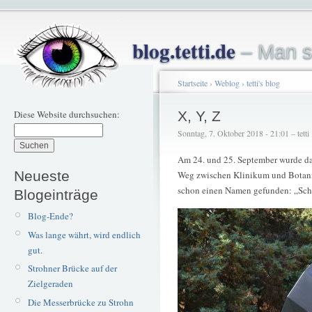
blog.tetti.de
– Man s
Startseite
›
Weblog
›
tetti's blog
Diese Website durchsuchen:
X, Y, Z
Sonntag, 7. Oktober 2018 - 21:01 – tetti
Am 24. und 25. September wurde d
Neueste
Weg zwischen Klinikum und Botanis
schon einen Namen gefunden: „Schr
Blogeinträge
Blog-Ende?
Was lange währt, wird endlich
gut.
Strohner Brücke auf der
Zielgeraden
Die Messerbrücke zu Strohn