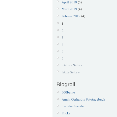
April 2019
(5)
März 2019
(4)
Februar 2019
(4)
1
2
3
4
5
6
nächste Seite ›
letzte Seite »
Blogroll
500beine
Armin Gerhardts Fototagebuch
die olsenban.de
Flickr