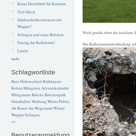
Keine Durchfahrt für Kanuten
Viel Glück
Jahrhunderthochwasser der
Wupper?
Noch gerade eben die trockene 
Solingen und seine Brücken
Einzug der Rollatoren!
Die Rathaustunnelschleifung schr
Lurchi
mehr
Schlagwortliste
Haus Hohenscheid
Balkhauser
Kotten
Müngsten
Adventskalender
Müngstener Brücke
Brückenpark
Güterhallen
Werbung
Wetter
Public
Art
Kunst
Am Wegesrand
Winter
Wupper
Solingen
>>
Benutzeranmeldung