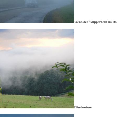
Wenn der Wupperheih im Do
Pferdewiese