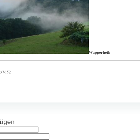
Wupperheih
:
ck/7652
fügen