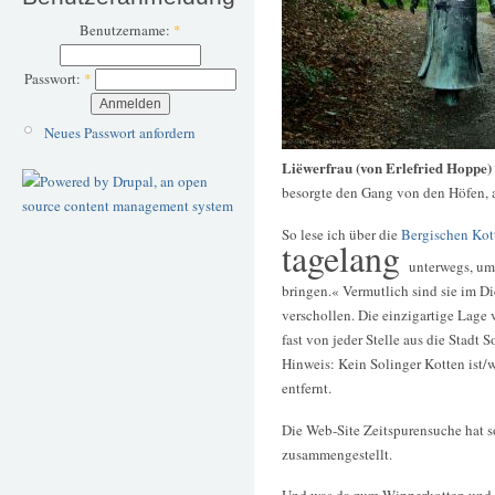
Benutzername:
*
Passwort:
*
Neues Passwort anfordern
Liëwerfrau (von Erlefried Hoppe)
besorgte den Gang von den Höfen, a
So lese ich über die
Bergischen Kot
tagelang
unterwegs, um 
bringen.« Vermutlich sind sie im 
verschollen. Die einzigartige Lage
fast von jeder Stelle aus die Stadt 
Hinweis: Kein Solinger Kotten ist/w
entfernt.
Die Web-Site Zeitspurensuche hat s
zusammengestellt.