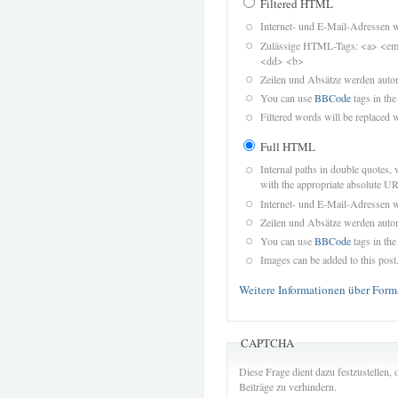
Filtered HTML
Internet- und E-Mail-Adressen 
Zulässige HTML-Tags: <a> <em>
<dd> <b>
Zeilen und Absätze werden autom
You can use
BBCode
tags in the
Filtered words will be replaced w
Full HTML
Internal paths in double quotes, 
with the appropriate absolute URL
Internet- und E-Mail-Adressen 
Zeilen und Absätze werden autom
You can use
BBCode
tags in the
Images can be added to this post
Weitere Informationen über Form
CAPTCHA
Diese Frage dient dazu festzustellen
Beiträge zu verhindern.