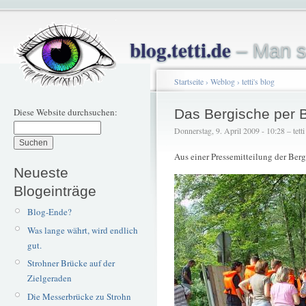
blog.tetti.de
– Man s
Startseite
›
Weblog
›
tetti's blog
Diese Website durchsuchen:
Das Bergische per 
Donnerstag, 9. April 2009 - 10:28 – tetti
Aus einer Pressemitteilung der Ber
Neueste
Blogeinträge
Blog-Ende?
Was lange währt, wird endlich
gut.
Strohner Brücke auf der
Zielgeraden
Die Messerbrücke zu Strohn