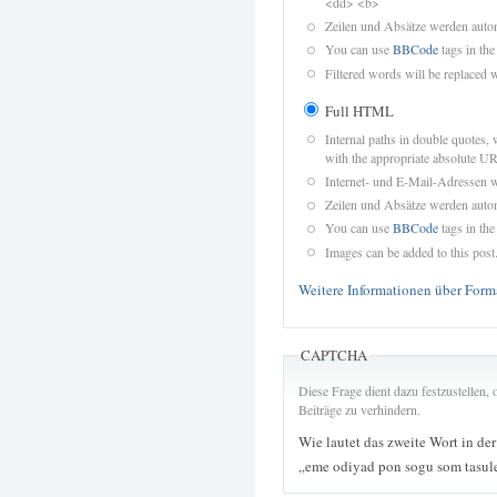
<dd> <b>
Zeilen und Absätze werden autom
You can use
BBCode
tags in the
Filtered words will be replaced w
Full HTML
Internal paths in double quotes, 
with the appropriate absolute URL
Internet- und E-Mail-Adressen 
Zeilen und Absätze werden autom
You can use
BBCode
tags in the
Images can be added to this post
Weitere Informationen über Form
CAPTCHA
Diese Frage dient dazu festzustellen
Beiträge zu verhindern.
Wie lautet das zweite Wort in de
„eme odiyad pon sogu som tasul