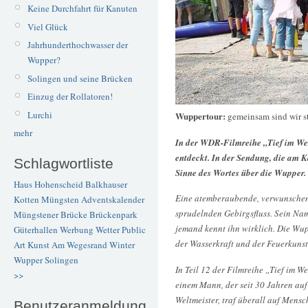
Keine Durchfahrt für Kanuten
Viel Glück
Jahrhunderthochwasser der
Wupper?
Solingen und seine Brücken
Einzug der Rollatoren!
Lurchi
Wuppertour:
gemeinsam sind wir st
mehr
In der WDR-Filmreihe „Tief im We
entdeckt. In der Sendung, die am K
Schlagwortliste
Sinne des Wortes über die Wupper.
Haus Hohenscheid
Balkhauser
Eine atemberaubende, verwunschene
Kotten
Müngsten
Adventskalender
sprudelnden Gebirgsfluss. Sein Name
Müngstener Brücke
Brückenpark
jemand kennt ihn wirklich. Die Wu
Güterhallen
Werbung
Wetter
Public
der Wasserkraft und der Feuerkunst
Art
Kunst
Am Wegesrand
Winter
Wupper
Solingen
In Teil 12 der Filmreihe „Tief im 
>>
einem Mann, der seit 30 Jahren auf
Weltmeister, traf überall auf Mensc
Benutzeranmeldung