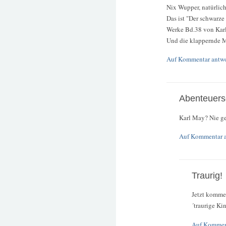
Nix Wupper, natürlic
Das ist "Der schwarz
Werke Bd.38 von Kar
Und die klappernde Mü
Auf Kommentar antw
Abenteuersc
Karl May? Nie ge
Auf Kommentar 
Traurig!
Jetzt komme
´traurige Kin
Auf Kommen