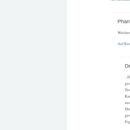
Phan
Welches
Auf Ko
De
...
ges
Tr
Kam
auc
Din
gew
Fig