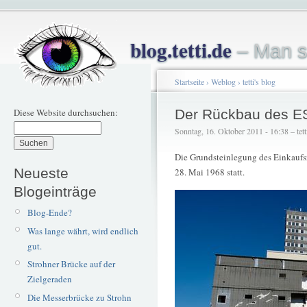
blog.tetti.de
– Man s
Startseite
›
Weblog
›
tetti's blog
Diese Website durchsuchen:
Der Rückbau des ES
Sonntag, 16. Oktober 2011 - 16:38 – tett
Die Grundsteinlegung des Einkaufs
Neueste
28. Mai 1968 statt.
Blogeinträge
Blog-Ende?
Was lange währt, wird endlich
gut.
Strohner Brücke auf der
Zielgeraden
Die Messerbrücke zu Strohn