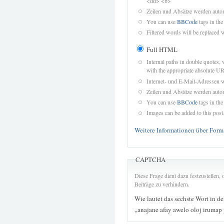
<dd> <b>
Zeilen und Absätze werden autom
You can use
BBCode
tags in the
Filtered words will be replaced w
Full HTML
Internal paths in double quotes, 
with the appropriate absolute URL
Internet- und E-Mail-Adressen 
Zeilen und Absätze werden autom
You can use
BBCode
tags in the
Images can be added to this post
Weitere Informationen über Form
CAPTCHA
Diese Frage dient dazu festzustellen
Beiträge zu verhindern.
Wie lautet das sechste Wort in d
„anajane afay awelo oloj iruma