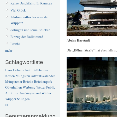
Keine Durchfahrt für Kanuten
Viel Glück
Jahrhunderthochwasser der
Wupper?
Solingen und seine Brücken
Einzug der Rollatoren!
Abriss Karstadt
Lurchi
Die „Kölner Straße“ hat ebenfalls s
mehr
Schlagwortliste
Haus Hohenscheid
Balkhauser
Kotten
Müngsten
Adventskalender
Müngstener Brücke
Brückenpark
Güterhallen
Werbung
Wetter
Public
Art
Kunst
Am Wegesrand
Winter
Wupper
Solingen
>>
Benutzeranmeldung