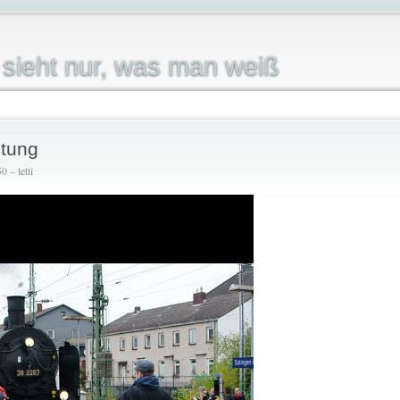
sieht nur, was man weiß
stung
 – tetti