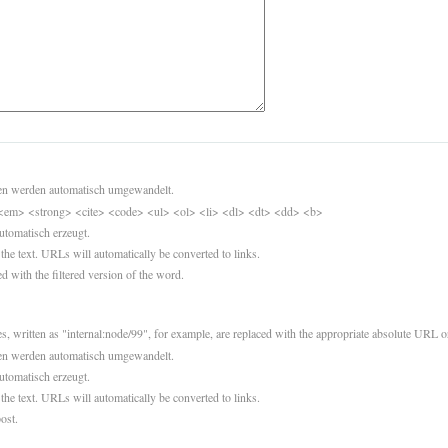
sen werden automatisch umgewandelt.
<em> <strong> <cite> <code> <ul> <ol> <li> <dl> <dt> <dd> <b>
utomatisch erzeugt.
 the text. URLs will automatically be converted to links.
d with the filtered version of the word.
es, written as "internal:node/99", for example, are replaced with the appropriate absolute URL or
sen werden automatisch umgewandelt.
utomatisch erzeugt.
 the text. URLs will automatically be converted to links.
ost.