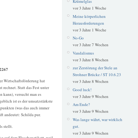
Krümelglas
vor 3 Jahre 1 Woche
Meine körperlichen
Herausforderungen
vor 3 Jahre 1 Woche
No-Go
vor 3 Jahre 7 Wochen
Vandalismus
vor 3 Jahre 8 Wochen
zur Zerstörung der Stele an
 2267
Strohner Brücke / ST 10.6.23
er Wirtschaftsförderung hat
vor 3 Jahre 8 Wochen
 rechnet. Statt das Fest unter
Good luck!
n kann), versucht man es
vor 3 Jahre 9 Wochen
eblich ist es der umsatzstärkste
Am Ende?
r punkten (was das auch immer
vor 3 Jahre 9 Wochen
ft andeutet: Schilda pur.
Was lange währt, war wirklich
 stellt.
gut.
vor 3 Jahre 9 Wochen
e auf dem Flaschenetikett, weil