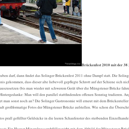
Brückenfest 2010 mit der 38
uben darf, dann findet das Solinger Brückenfest 2011 ohne Dampf statt. Die Soling
is gekommen, dass dieser alte liebevoll gepflegte Schrott auf der Schiene sich nicht
auszusetzen (bis man wieder mit schwerem Gerät über die Müngstener Brücke fahre
intergedanke: Man will den parallel stattfindenden offenen Sonntag tradieren. Ang
tet man sonst noch an? Die Solinger Gastronomie will erneut mit dem Brückentelle
adt großformatige Fotos der Müngstener Brücke aufstellen. Wie schon die Überschri
os prall gefüllter Geldsäcke in die leeren Schaufenster des sterbenden Einzelhandels
passt: Ein Haaner Mineralwasserabfüller wirbt mit dem Abbild der Müngstener Brück