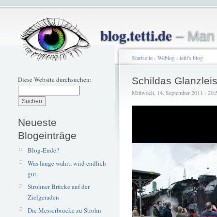
blog.tetti.de
– Man 
Startseite
›
Weblog
›
tetti's blog
Diese Website durchsuchen:
Schildas Glanzlei
Mittwoch, 14. September 2011 - 20:50
Neueste
Blogeinträge
Blog-Ende?
Was lange währt, wird endlich
gut.
Strohner Brücke auf der
Zielgeraden
Die Messerbrücke zu Strohn