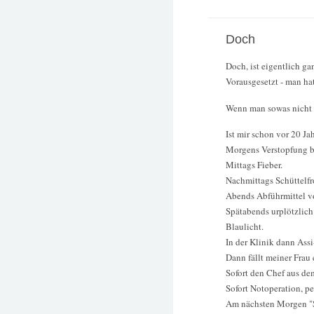
Doch
Doch, ist eigentlich ga
Vorausgesetzt - man hat
Wenn man sowas nicht h
Ist mir schon vor 20 Ja
Morgens Verstopfung b
Mittags Fieber.
Nachmittags Schüttelfr
Abends Abführmittel v
Spätabends urplötzlic
Blaulicht.
In der Klinik dann Ass
Dann fällt meiner Frau 
Sofort den Chef aus dem
Sofort Notoperation, pe
Am nächsten Morgen "Si