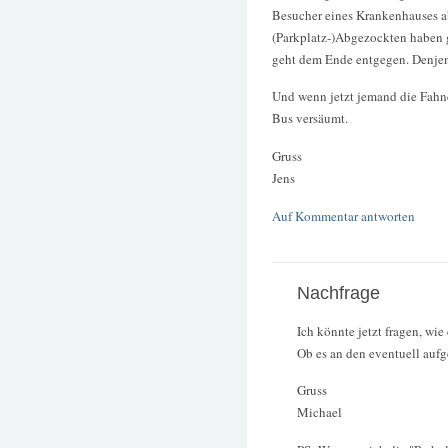
Besucher eines Krankenhauses ab
(Parkplatz-)Abgezockten haben g
geht dem Ende entgegen. Denjeni
Und wenn jetzt jemand die Fahne 
Bus versäumt.
Gruss
Jens
Auf Kommentar antworten
Nachfrage
Ich könnte jetzt fragen, wi
Ob es an den eventuell aufg
Gruss
Michael