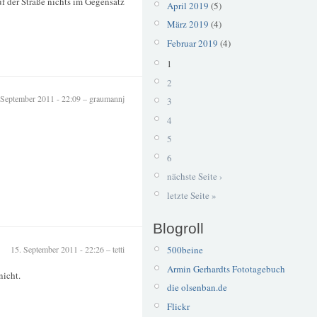
f der Straße nichts im Gegensatz
April 2019
(5)
März 2019
(4)
Februar 2019
(4)
1
2
 September 2011 - 22:09 – graumannj
3
4
5
6
nächste Seite ›
letzte Seite »
Blogroll
15. September 2011 - 22:26 – tetti
500beine
Armin Gerhardts Fototagebuch
nicht.
die olsenban.de
Flickr