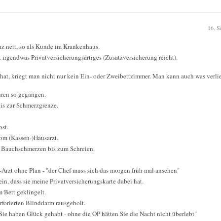
16. S
nz nett, so als Kunde im Krankenhaus.
 irgendwas Privatversicherungsartiges (Zusatzversicherung reicht).
at, kriegt man nicht nur kein Ein- oder Zweibettzimmer. Man kann auch was verlie
hren so gegangen.
is zur Schmerzgrenze.
ost.
om (Kassen-)Hausarzt.
h Bauchschmerzen bis zum Schreien.
i-Arzt ohne Plan - "der Chef muss sich das morgen früh mal ansehen"
ein, dass sie meine Privatversicherungskarte dabei hat.
 Bett geklingelt.
rforierten Blinddarm rausgeholt.
e haben Glück gehabt - ohne die OP hätten Sie die Nacht nicht überlebt"