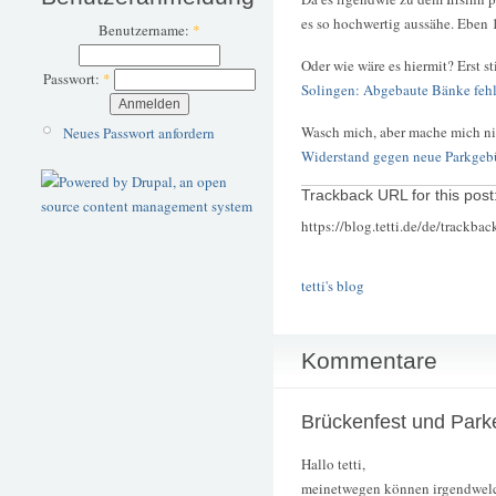
es so hochwertig aussähe. Eben 
Benutzername:
*
Oder wie wäre es hiermit? Erst s
Passwort:
*
Solingen: Abgebaute Bänke feh
Wasch mich, aber mache mich ni
Neues Passwort anfordern
Widerstand gegen neue Parkgebü
Trackback URL for this post
https://blog.tetti.de/de/trackba
tetti's blog
Kommentare
Brückenfest und Par
Hallo tetti,
meinetwegen können irgendwelch