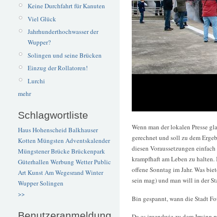
Keine Durchfahrt für Kanuten
Viel Glück
Jahrhunderthochwasser der
Wupper?
Solingen und seine Brücken
Einzug der Rollatoren!
Lurchi
mehr
Schlagwortliste
Wenn man der lokalen Presse gla
Haus Hohenscheid
Balkhauser
gerechnet und soll zu dem Ergebn
Kotten
Müngsten
Adventskalender
diesen Voraussetzungen einfach 
Müngstener Brücke
Brückenpark
krampfhaft am Leben zu halten. H
Güterhallen
Werbung
Wetter
Public
offene Sonntag im Jahr. Was bie
Art
Kunst
Am Wegesrand
Winter
sein mag) und man will in der St
Wupper
Solingen
>>
Bin gespannt, wann die Stadt Fot
Benutzeranmeldung
Da es irgendwie zu dem Irrsinn 