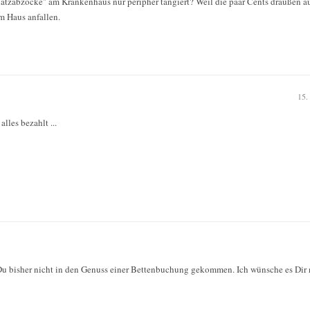
atzabzocke" am Krankenhaus nur peripher tangiert? Weil die paar Cents draußen au
m Haus anfallen.
15.
lles bezahlt ...
u bisher nicht in den Genuss einer Bettenbuchung gekommen. Ich wünsche es Dir 