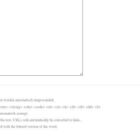
sen werden automatisch umgewandelt.
<em> <strong> <cite> <code> <ul> <ol> <li> <dl> <dt> <dd> <b>
utomatisch erzeugt.
 the text. URLs will automatically be converted to links.
d with the filtered version of the word.