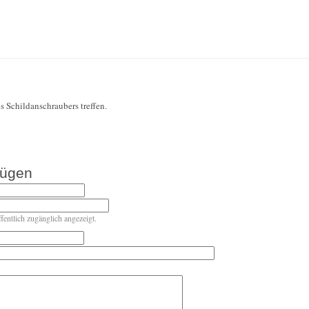
s Schildanschraubers treffen.
fügen
ffentlich zugänglich angezeigt.