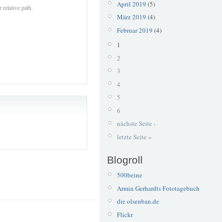
April 2019
(5)
 relative path.
März 2019
(4)
Februar 2019
(4)
1
2
3
4
5
6
nächste Seite ›
letzte Seite »
Blogroll
500beine
Armin Gerhardts Fototagebuch
die olsenban.de
Flickr