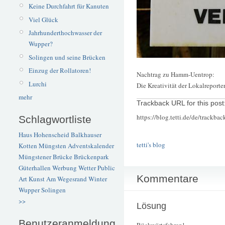
Keine Durchfahrt für Kanuten
Viel Glück
Jahrhunderthochwasser der
Wupper?
Solingen und seine Brücken
Einzug der Rollatoren!
Nachtrag zu Hamm-Uentrop:
Lurchi
Die Kreativität der Lokalreport
mehr
Trackback URL for this post
https://blog.tetti.de/de/trackba
Schlagwortliste
Haus Hohenscheid
Balkhauser
tetti's blog
Kotten
Müngsten
Adventskalender
Müngstener Brücke
Brückenpark
Güterhallen
Werbung
Wetter
Public
Kommentare
Art
Kunst
Am Wegesrand
Winter
Wupper
Solingen
>>
Lösung
Benutzeranmeldung