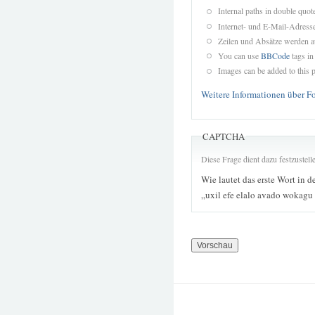
Internal paths in double quot
Internet- und E-Mail-Adres
Zeilen und Absätze werden a
You can use
BBCode
tags in
Images can be added to this p
Weitere Informationen über F
CAPTCHA
Diese Frage dient dazu festzustel
Wie lautet das erste Wort in d
„uxil efe elalo avado wokagu