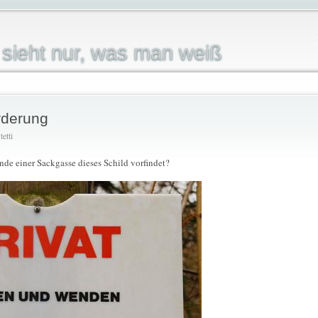
sieht nur, was man weiß
rderung
etti
e einer Sackgasse dieses Schild vorfindet?