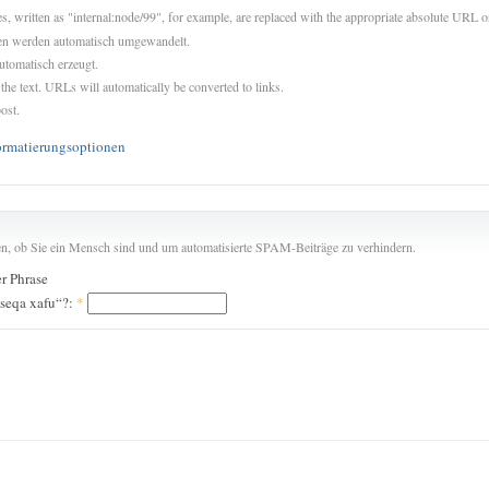
es, written as "internal:node/99", for example, are replaced with the appropriate absolute URL or
sen werden automatisch umgewandelt.
utomatisch erzeugt.
 the text. URLs will automatically be converted to links.
ost.
ormatierungsoptionen
len, ob Sie ein Mensch sind und um automatisierte SPAM-Beiträge zu verhindern.
er Phrase
 seqa xafu“?:
*