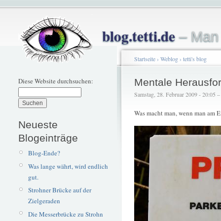
blog.tetti.de
– Man 
Startseite
›
Weblog
›
tetti's blog
Diese Website durchsuchen:
Mentale Herausfo
Samstag, 28. Februar 2009 - 20:05 – t
Was macht man, wenn man am End
Neueste
Blogeinträge
Blog-Ende?
Was lange währt, wird endlich
gut.
Strohner Brücke auf der
Zielgeraden
Die Messerbrücke zu Strohn