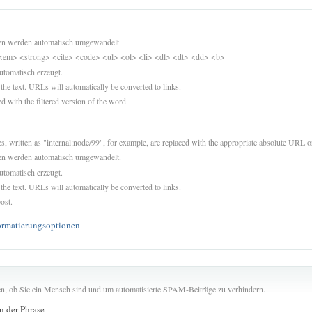
sen werden automatisch umgewandelt.
<em> <strong> <cite> <code> <ul> <ol> <li> <dl> <dt> <dd> <b>
utomatisch erzeugt.
 the text. URLs will automatically be converted to links.
d with the filtered version of the word.
es, written as "internal:node/99", for example, are replaced with the appropriate absolute URL or
sen werden automatisch umgewandelt.
utomatisch erzeugt.
 the text. URLs will automatically be converted to links.
ost.
ormatierungsoptionen
len, ob Sie ein Mensch sind und um automatisierte SPAM-Beiträge zu verhindern.
in der Phrase