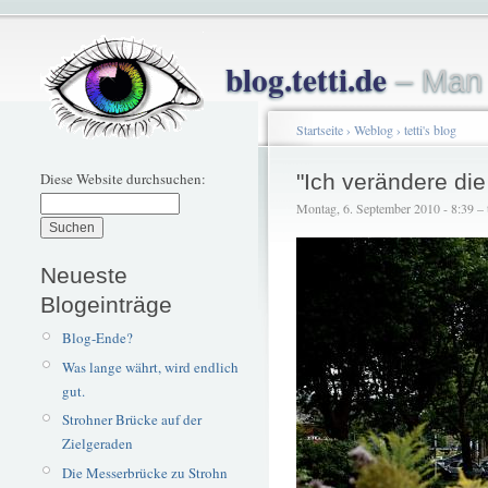
blog.tetti.de
– Man 
Startseite
›
Weblog
›
tetti's blog
Diese Website durchsuchen:
"Ich verändere die
Montag, 6. September 2010 - 8:39 – t
Neueste
Blogeinträge
Blog-Ende?
Was lange währt, wird endlich
gut.
Strohner Brücke auf der
Zielgeraden
Die Messerbrücke zu Strohn