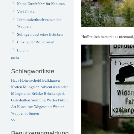
Keine Durchfahrt für Kanuten
Viel Glück
Jahrhunderthochwasser der
Wupper?
Solingen und seine Brücken
Hoffentlich bemerkt es niemand
Einzug der Rollatoren!
Lurchi
mehr
Schlagwortliste
Haus Hohenscheid
Balkhauser
Kotten
Müngsten
Adventskalender
Müngstener Brücke
Brückenpark
Güterhallen
Werbung
Wetter
Public
Art
Kunst
Am Wegesrand
Winter
Wupper
Solingen
>>
Benutzeranmeldung