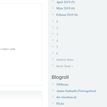
April 2019
(5)
März 2019
(4)
Februar 2019
(4)
1
2
3
4
5
 relative path.
6
nächste Seite ›
letzte Seite »
Blogroll
500beine
Armin Gerhardts Fototagebuch
die olsenban.de
Flickr