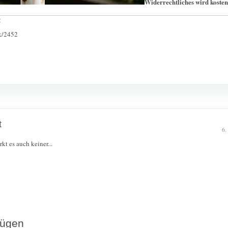
Widerrechtliches wird kostenp
:
ck/2452
t
6.
rkt es auch keiner...
fügen