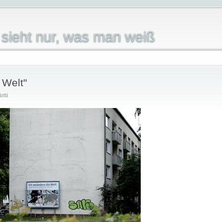
sieht nur, was man weiß
 Welt"
etti