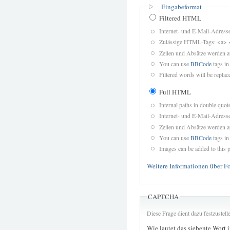
Eingabeformat
Filtered HTML
Internet- und E-Mail-Adres
Zulässige HTML-Tags: <a> 
Zeilen und Absätze werden a
You can use
BBCode
tags in
Filtered words will be replace
Full HTML
Internal paths in double quot
Internet- und E-Mail-Adres
Zeilen und Absätze werden a
You can use
BBCode
tags in
Images can be added to this p
Weitere Informationen über F
CAPTCHA
Diese Frage dient dazu festzustel
Wie lautet das siebente Wort 