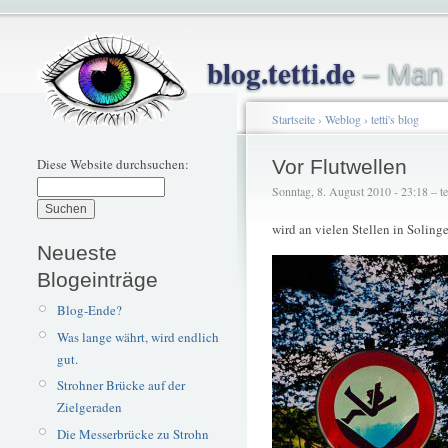
blog.tetti.de
– Man 
Startseite
›
Weblog
›
tetti's blog
Diese Website durchsuchen:
Vor Flutwellen
Sonntag, 8. August 2010 - 23:18 – tet
wird an vielen Stellen in Solin
Neueste
Blogeinträge
Blog-Ende?
Was lange währt, wird endlich
gut.
Strohner Brücke auf der
Zielgeraden
Die Messerbrücke zu Strohn