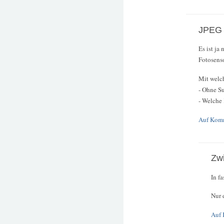
JPEG v
Es ist ja
Fotosenso
Mit welc
- Ohne S
- Welche
Auf Komm
Zwi
In f
Nur 
Auf 