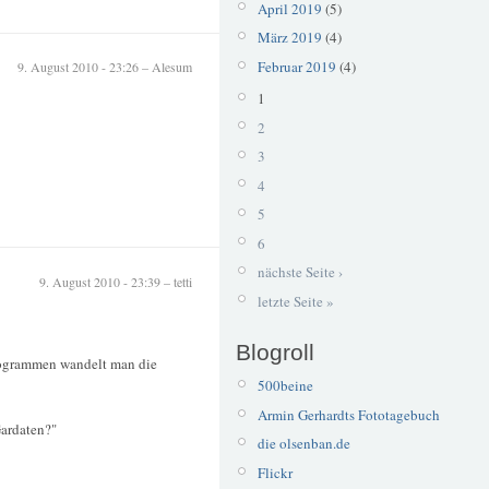
April 2019
(5)
März 2019
(4)
Februar 2019
(4)
9. August 2010 - 23:26 – Alesum
1
2
3
4
5
6
nächste Seite ›
9. August 2010 - 23:39 – tetti
letzte Seite »
Blogroll
ogrammen wandelt man die
500beine
Armin Gerhardts Fototagebuch
ardaten?"
die olsenban.de
Flickr