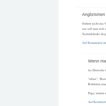
Anglizismen
fördern nicht das V
wie soll man sich 
Technikfreaks (kop
Auf Kommentar an
Wenn man
ins Deutsche ü
"ufraw", "Ra
Rohdaten eine
Papa, warum 
Auf Kommenta