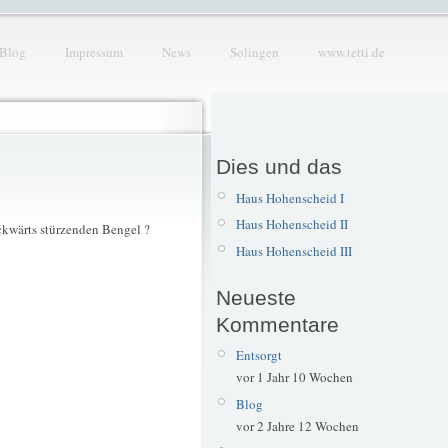
Blog
Impressum
News
Solingen
www.tetti.de
Dies und das
Haus Hohenscheid I
Haus Hohenscheid II
ückwärts stürzenden Bengel ?
Haus Hohenscheid III
Neueste
Kommentare
Entsorgt
vor 1 Jahr 10 Wochen
Blog
vor 2 Jahre 12 Wochen