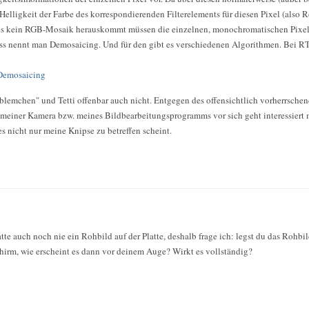
 Helligkeit der Farbe des korrespondierenden Filterelements für diesen Pixel (also R
es kein RGB-Mosaik herauskommt müssen die einzelnen, monochromatischen Pixel
ess nennt man Demosaicing. Und für den gibt es verschiedenen Algorithmen. Bei 
/Demosaicing
blemchen" und Tetti offenbar auch nicht. Entgegen des offensichtlich vorherrsche
 meiner Kamera bzw. meines Bildbearbeitungsprogramms vor sich geht interessiert
es nicht nur meine Knipse zu betreffen scheint.
atte auch noch nie ein Rohbild auf der Platte, deshalb frage ich: legst du das Rohb
irm, wie erscheint es dann vor deinem Auge? Wirkt es vollständig?