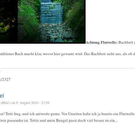
Achtung Flutwelle:
Bachbett 
rmühlener Bach macht klar, wovor hier gewarnt wird. Das Bachbett sieht aus, als ob
:
ck/2327
el
(Rhld.)
on 9. August 2010 - 21:54
! Tetti frug, und ich antworte gerne. Vor Urzeiten habe ich ja bereits ein Flutwelle
ie passender ist. Tettis und mein Bengel passt doch viel besser zu ein...