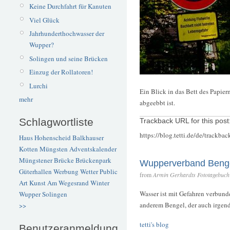
Keine Durchfahrt für Kanuten
Viel Glück
Jahrhunderthochwasser der
Wupper?
Solingen und seine Brücken
Einzug der Rollatoren!
Lurchi
Ein Blick in das Bett des Papie
mehr
abgeebbt ist.
Schlagwortliste
Trackback URL for this post
https://blog.tetti.de/de/trackba
Haus Hohenscheid
Balkhauser
Kotten
Müngsten
Adventskalender
Müngstener Brücke
Brückenpark
Wupperverband Beng
Güterhallen
Werbung
Wetter
Public
from
Armin Gerhardts Fototagebuch 
Art
Kunst
Am Wegesrand
Winter
Wasser ist mit Gefahren verbunden
Wupper
Solingen
anderem Bengel, der auch irgendw
>>
tetti's blog
Benutzeranmeldung