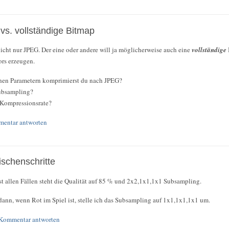
s. vollständige Bitmap
 nicht nur JPEG. Der eine oder andere will ja möglicherweise auch eine
vollständige
rs erzeugen.
hen Parametern komprimierst du nach JPEG?
ubsampling?
 Kompressionsrate?
entar antworten
schenschritte
ast allen Fällen steht die Qualität auf 85 % und 2x2,1x1,1x1 Subsampling.
dann, wenn Rot im Spiel ist, stelle ich das Subsampling auf 1x1,1x1,1x1 um.
Kommentar antworten