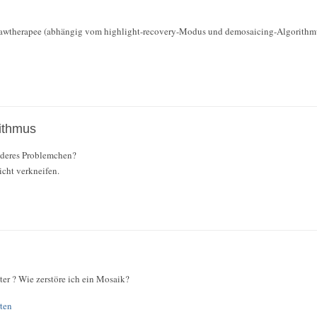
,rawtherapee (abhängig vom highlight-recovery-Modus und demosaicing-Algorithm
ithmus
anderes Problemchen?
nicht verkneifen.
ter ? Wie zerstöre ich ein Mosaik?
ten