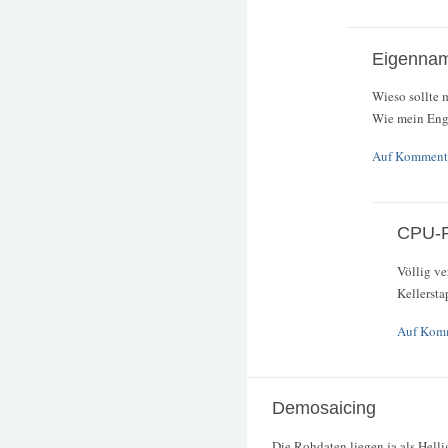
Eigenna
Wieso sollte
Wie mein Engl
Auf Kommenta
CPU-P
Völlig ve
Kellersta
Auf Komm
Demosaicing
Die Rohdaten liegen ja als Helli