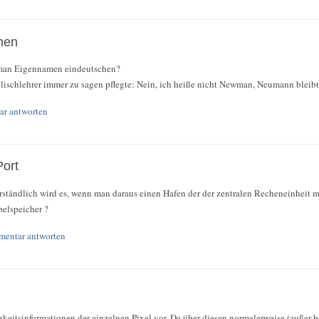
men
 man Eigennamen eindeutschen?
ischlehrer immer zu sagen pflegte: Nein, ich heiße nicht Newman, Neumann blei
r antworten
ort
rständlich wird es, wenn man daraus einen Hafen der der zentralen Recheneinheit m
pelspeicher ?
entar antworten
gkeitsinformationen der einzelnen Pixel vor. Da über diesen normalerweise (außer b