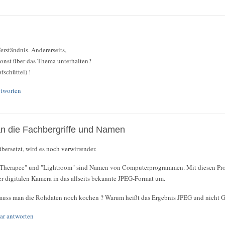
erständnis. Andererseits,
sonst über das Thema unterhalten?
fschüttel) !
tworten
 die Fachbergriffe und Namen
bersetzt, wird es noch verwirrender.
wTherapee" und "Lightroom" sind Namen von Computerprogrammen. Mit diesen Pr
r digitalen Kamera in das allseits bekannte JPEG-Format um.
muss man die Rohdaten noch kochen ? Warum heißt das Ergebnis JPEG und nicht G
r antworten