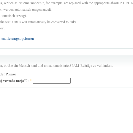
es, written as "internal:node/99", for example, are replaced with the appropriate absolute URL or
sen werden automatisch umgewandelt.
utomatisch erzeugt.
 the text. URLs will automatically be converted to links.
ost.
ormatierungsoptionen
len, ob Sie ein Mensch sind und um automatisierte SPAM-Beiträge zu verhindern.
 der Phrase
uj vovuda ureja“?:
*