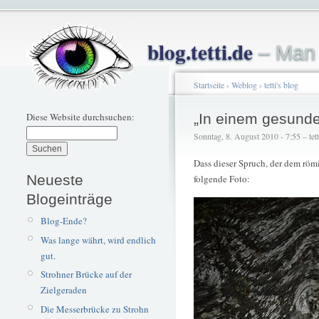
blog.tetti.de
– Man 
Startseite
›
Weblog
›
tetti's blog
Diese Website durchsuchen:
„In einem gesunde
Sonntag, 8. August 2010 - 7:55 – tett
Dass dieser Spruch, der dem röm
Neueste
folgende Foto:
Blogeinträge
Blog-Ende?
Was lange währt, wird endlich
gut.
Strohner Brücke auf der
Zielgeraden
Die Messerbrücke zu Strohn