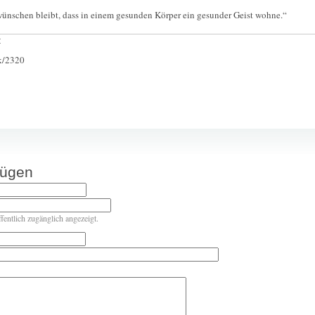
 wünschen bleibt, dass in einem gesunden Körper ein gesunder Geist wohne.“
:
ck/2320
fügen
ffentlich zugänglich angezeigt.