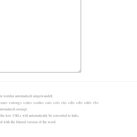
sen werden automatisch umgewandelt.
<em> <strong> <cite> <code> <ul> <ol> <li> <dl> <dt> <dd> <b>
utomatisch erzeugt.
 the text. URLs will automatically be converted to links.
d with the filtered version of the word.