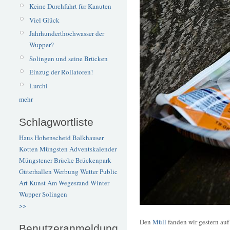
Keine Durchfahrt für Kanuten
Viel Glück
Jahrhunderthochwasser der
Wupper?
Solingen und seine Brücken
Einzug der Rollatoren!
Lurchi
mehr
Schlagwortliste
Haus Hohenscheid
Balkhauser
Kotten
Müngsten
Adventskalender
Müngstener Brücke
Brückenpark
Güterhallen
Werbung
Wetter
Public
Art
Kunst
Am Wegesrand
Winter
Wupper
Solingen
>>
Den
Müll
fanden wir gestern auf
Benutzeranmeldung