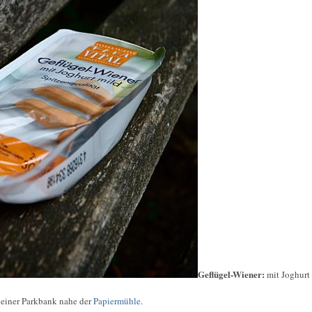
Geflügel-Wiener:
mit Joghurt
 einer Parkbank nahe der
Papiermühle
.