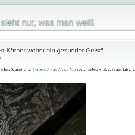
sieht nur, was man weiß
n Körper wohnt ein gesunder Geist“
i
ischen Satiredichter
Decimus Iunius Iuvenalis
zugeschrieben wird, auf einer falsche