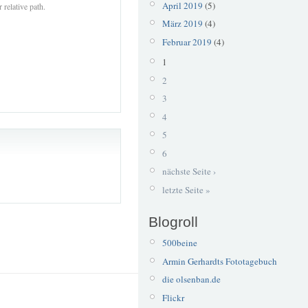
April 2019
(5)
 relative path.
März 2019
(4)
Februar 2019
(4)
1
2
3
4
5
6
nächste Seite ›
letzte Seite »
Blogroll
500beine
Armin Gerhardts Fototagebuch
die olsenban.de
Flickr