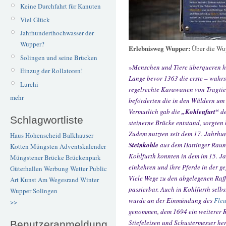
Keine Durchfahrt für Kanuten
Viel Glück
Jahrhunderthochwasser der
Wupper?
Erlebnisweg Wupper:
Über die Wu
Solingen und seine Brücken
»
Menschen und Tiere überqueren hi
Einzug der Rollatoren!
Lange bevor 1363 die erste – wahr
Lurchi
regelrechte Karawanen von Tragtier
mehr
beförderten die in den Wäldern u
Vermutlich gab die
„Kohlenfurt“
de
Schlagwortliste
steinerne Brücke entstand, sorgten 
Zudem nutzten seit dem 17. Jahrhu
Haus Hohenscheid
Balkhauser
Steinkohle
aus dem Hattinger Raum
Kotten
Müngsten
Adventskalender
Kohlfurth konnten in dem im 15. J
Müngstener Brücke
Brückenpark
einkehren und ihre Pferde in der g
Güterhallen
Werbung
Wetter
Public
Viele Wege zu den abgelegenen Raf
Art
Kunst
Am Wegesrand
Winter
passierbar. Auch in Kohlfurth selbs
Wupper
Solingen
wurde an der Einmündung des
Fle
>>
genommen, dem 1694 ein weiterer R
Stiefeleisen und Schustermesser her
Benutzeranmeldung