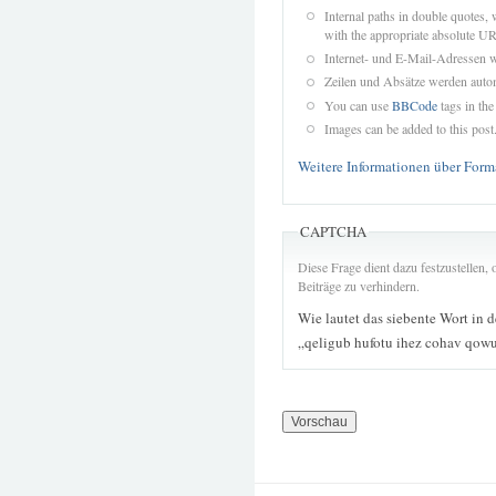
Internal paths in double quotes, 
with the appropriate absolute URL
Internet- und E-Mail-Adressen 
Zeilen und Absätze werden autom
You can use
BBCode
tags in the
Images can be added to this post
Weitere Informationen über Form
CAPTCHA
Diese Frage dient dazu festzustellen
Beiträge zu verhindern.
Wie lautet das siebente Wort in 
„qeligub hufotu ihez cohav qo