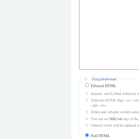
Eingabeformat
Filtered HTML
Internet- und E-Mail-Adressen 
Zulässige HTML-Tags: <a> <em>
<dd> <b>
Zeilen und Absätze werden autom
You can use
BBCode
tags in the
Filtered words will be replaced w
Full HTML