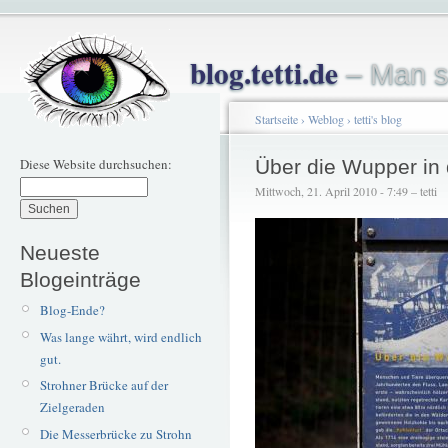
blog.tetti.de
– Man s
Startseite
›
Weblog
›
tetti's blog
Diese Website durchsuchen:
Über die Wupper in 
Mittwoch, 21. April 2010 - 7:49 – tetti
Neueste
Blogeinträge
Blog-Ende?
Was lange währt, wird endlich
gut.
Strohner Brücke auf der
Zielgeraden
Die Messerbrücke zu Strohn