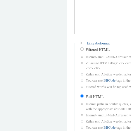
Eingabeformat
Filtered HTML
Internet- und E-Mail-Adressen 
Zulässige HTML-Tags: <a> <em>
<dd> <b>
Zeilen und Absätze werden autom
You can use
BBCode
tags in the
Filtered words will be replaced w
Full HTML
Internal paths in double quotes, 
with the appropriate absolute URL
Internet- und E-Mail-Adressen 
Zeilen und Absätze werden autom
You can use
BBCode
tags in the