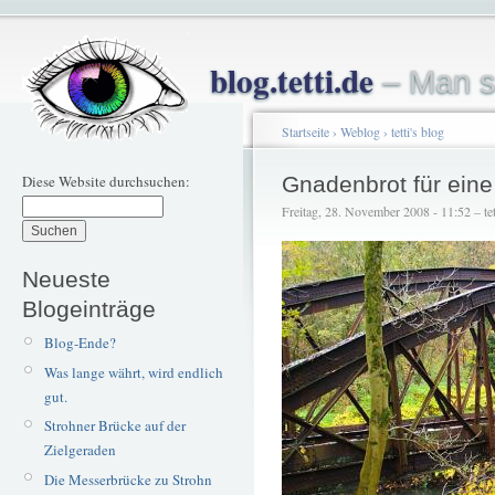
blog.tetti.de
– Man s
Startseite
›
Weblog
›
tetti's blog
Diese Website durchsuchen:
Gnadenbrot für ein
Freitag, 28. November 2008 - 11:52 – tet
Neueste
Blogeinträge
Blog-Ende?
Was lange währt, wird endlich
gut.
Strohner Brücke auf der
Zielgeraden
Die Messerbrücke zu Strohn