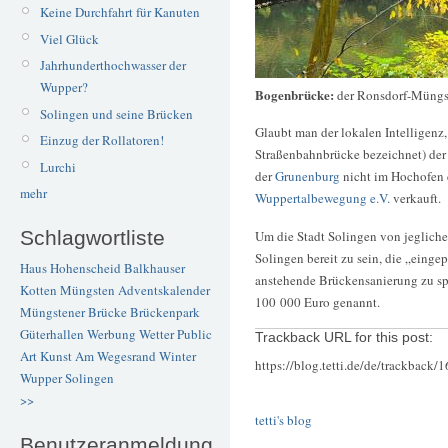
Keine Durchfahrt für Kanuten
Viel Glück
Jahrhunderthochwasser der
Wupper?
Bogenbrücke:
der Ronsdorf-Müngs
Solingen und seine Brücken
Glaubt man der lokalen Intelligenz,
Einzug der Rollatoren!
Straßenbahnbrücke bezeichnet) de
Lurchi
der
Grunenburg
nicht im Hochofen e
mehr
Wuppertalbewegung e.V.
verkauft.
Schlagwortliste
Um die Stadt Solingen von jeglichen
Solingen bereit zu sein, die „einge
Haus Hohenscheid
Balkhauser
anstehende Brückensanierung zu s
Kotten
Müngsten
Adventskalender
100 000 Euro genannt.
Müngstener Brücke
Brückenpark
Güterhallen
Werbung
Wetter
Public
Trackback URL for this post:
Art
Kunst
Am Wegesrand
Winter
https://blog.tetti.de/de/trackback/
Wupper
Solingen
>>
tetti's blog
Benutzeranmeldung