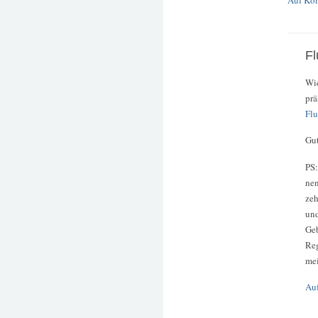
Auf Ko
Fl
Wie
prä
Flu
Gut
PS:
nen
zeh
und
Geb
Reg
mei
Au