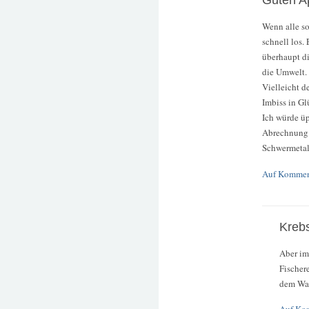
Guten Ap
Wenn alle so
schnell los.
überhaupt di
die Umwelt.
Vielleicht d
Imbiss in Gl
Ich würde üp
Abrechnung 
Schwermetall
Auf Kommen
Krebs
Aber im
Fischer
dem Was