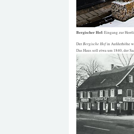
Bergischer Hof:
Eingang zur Herrl
Der
Bergische Hof
in Aufderhöhe wa
Das Haus soll etwa um 1840, der Sa