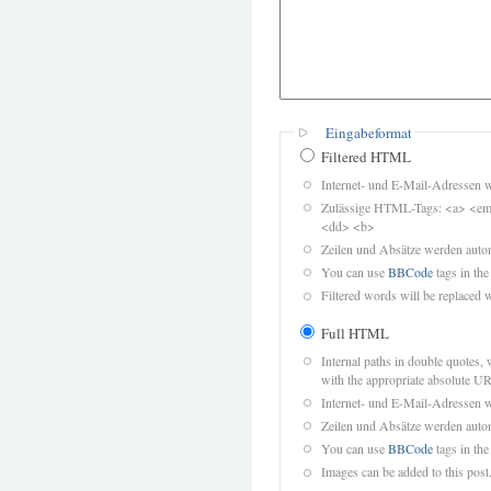
Eingabeformat
Filtered HTML
Internet- und E-Mail-Adressen 
Zulässige HTML-Tags: <a> <em>
<dd> <b>
Zeilen und Absätze werden autom
You can use
BBCode
tags in the
Filtered words will be replaced w
Full HTML
Internal paths in double quotes, 
with the appropriate absolute URL
Internet- und E-Mail-Adressen 
Zeilen und Absätze werden autom
You can use
BBCode
tags in the
Images can be added to this post