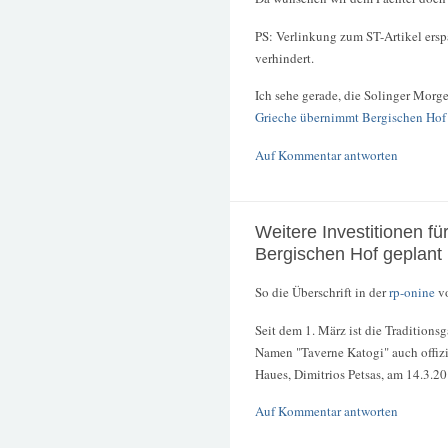
PS: Verlinkung zum ST-Artikel erspa
verhindert.
Ich sehe gerade, die Solinger Morg
Grieche übernimmt Bergischen Hof
Auf Kommentar antworten
Weitere Investitionen fü
Bergischen Hof geplant
So die Überschrift in der
rp-onine
vo
Seit dem 1. März ist die Traditions
Namen "Taverne Katogi" auch offizie
Haues, Dimitrios Petsas, am 14.3.2
Auf Kommentar antworten