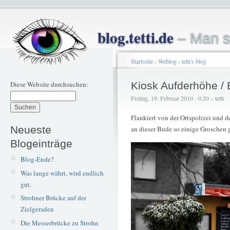
blog.tetti.de
– Man s
Startseite
›
Weblog
›
tetti's blog
Diese Website durchsuchen:
Kiosk Aufderhöhe / 
Freitag, 19. Februar 2010 - 0:20 – tetti
Flankiert von der Ortspolizei und 
Neueste
an dieser Bude so einige Groschen 
Blogeinträge
Blog-Ende?
Was lange währt, wird endlich
gut.
Strohner Brücke auf der
Zielgeraden
Die Messerbrücke zu Strohn