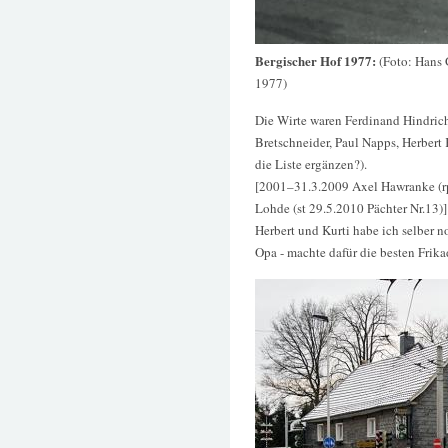
Bergischer Hof 1977:
(Foto: Hans 
1977)
Die Wirte waren Ferdinand Hindrich
Bretschneider, Paul Napps, Herbert
die Liste ergänzen?).
[2001–31.3.2009 Axel Hawranke (r
Lohde (st 29.5.2010 Pächter Nr.13)]
Herbert und Kurti habe ich selber n
Opa - machte dafür die besten Frik