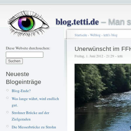
blog.tetti.de
– Man s
Startseite
›
Weblog
›
tetti's blog
Diese Website durchsuchen:
Unerwünscht im FF
Freitag, 1. Juni 2012 - 21:29 – tetti
Neueste
Blogeinträge
Blog-Ende?
Was lange währt, wird endlich
gut.
Strohner Brücke auf der
Zielgeraden
Die Messerbrücke zu Strohn