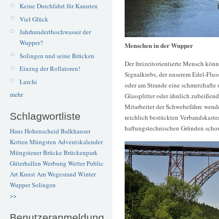
Keine Durchfahrt für Kanuten
Viel Glück
Jahrhunderthochwasser der
Wupper?
Menschen in der Wupper
Solingen und seine Brücken
Der freizeitorientierte Mensch kö
Einzug der Rollatoren!
Signalkrebs, der unserem Edel-Fluss
Lurchi
oder am Strande eine schmerzhafte
mehr
Glassplitter oder ähnlich zubeißend
Mitarbeiter der Schwebefähre wende
Schlagwortliste
reichlich bestückten Verbandskaste
haftungstechnischen Gründen schon
Haus Hohenscheid
Balkhauser
Kotten
Müngsten
Adventskalender
Müngstener Brücke
Brückenpark
Güterhallen
Werbung
Wetter
Public
Art
Kunst
Am Wegesrand
Winter
Wupper
Solingen
>>
Benutzeranmeldung