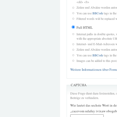
<dd> <b>
Zeilen und Absätze werden autom
You can use
BBCode
tags in the
Filtered words will be replaced w
Full HTML
Internal paths in double quotes, 
with the appropriate absolute URL
Internet- und E-Mail-Adressen 
Zeilen und Absätze werden autom
You can use
BBCode
tags in the
Images can be added to this post
Weitere Informationen über Form
CAPTCHA
Diese Frage dient dazu festzustellen
Beiträge zu verhindern.
Wie lautet das sechste Wort in d
„cacevom udafuy ivixaw obogeb