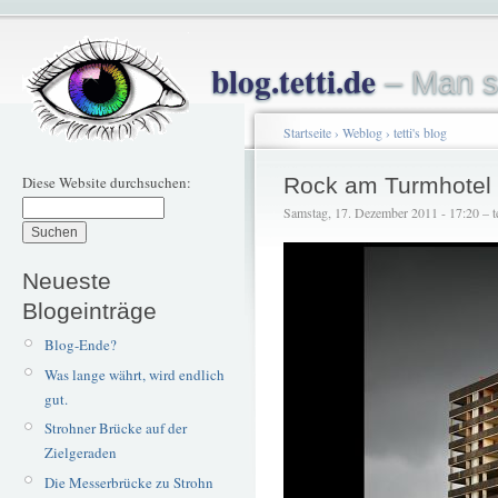
blog.tetti.de
– Man s
Startseite
›
Weblog
›
tetti's blog
Diese Website durchsuchen:
Rock am Turmhotel
Samstag, 17. Dezember 2011 - 17:20 – te
Neueste
Blogeinträge
Blog-Ende?
Was lange währt, wird endlich
gut.
Strohner Brücke auf der
Zielgeraden
Die Messerbrücke zu Strohn