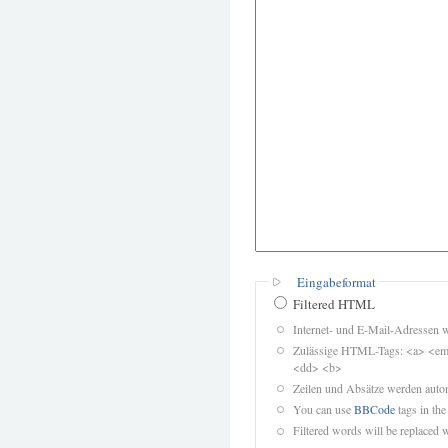
Eingabeformat
Filtered HTML
Internet- und E-Mail-Adressen 
Zulässige HTML-Tags: <a> <em>
<dd> <b>
Zeilen und Absätze werden autom
You can use
BBCode
tags in the
Filtered words will be replaced w