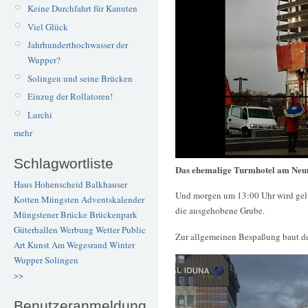
Keine Durchfahrt für Kanuten
Viel Glück
Jahrhunderthochwasser der
Wupper?
Solingen und seine Brücken
Einzug der Rollatoren!
Lurchi
mehr
Schlagwortliste
Das ehemalige Turmhotel am Neu
Haus Hohenscheid
Balkhauser
Und morgen um 13:00 Uhr wird gelüf
Kotten
Müngsten
Adventskalender
die ausgehobene Grube.
Müngstener Brücke
Brückenpark
Güterhallen
Werbung
Wetter
Public
Zur allgemeinen Bespaßung baut d
Art
Kunst
Am Wegesrand
Winter
Wupper
Solingen
>>
Benutzeranmeldung