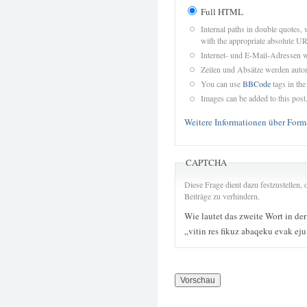
Full HTML
Internal paths in double quotes, 
with the appropriate absolute URL
Internet- und E-Mail-Adressen 
Zeilen und Absätze werden autom
You can use
BBCode
tags in the
Images can be added to this post
Weitere Informationen über Form
CAPTCHA
Diese Frage dient dazu festzustellen
Beiträge zu verhindern.
Wie lautet das zweite Wort in de
„vitin res fikuz abaqeku evak eju