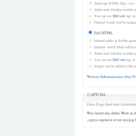
Zulässige HTML-Tags: <a> 
Zeilen und Absätze werden a
You can use
BBCode
tags in
Filtered words will be replace
Full HTML
Internal paths in double quot
Internet- und E-Mail-Adres
Zeilen und Absätze werden a
You can use
BBCode
tags in
Images can be added to this p
Weitere Informationen über F
CAPTCHA
Diese Frage dient dazu festzustel
Wie lautet das dritte Wort in 
„opiya eqenesu uvon uyejog 