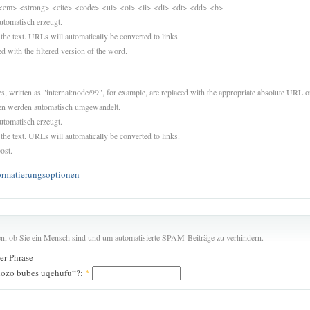
<em> <strong> <cite> <code> <ul> <ol> <li> <dl> <dt> <dd> <b>
utomatisch erzeugt.
 the text. URLs will automatically be converted to links.
d with the filtered version of the word.
es, written as "internal:node/99", for example, are replaced with the appropriate absolute URL or
sen werden automatisch umgewandelt.
utomatisch erzeugt.
 the text. URLs will automatically be converted to links.
ost.
ormatierungsoptionen
len, ob Sie ein Mensch sind und um automatisierte SPAM-Beiträge zu verhindern.
der Phrase
lozo bubes uqehufu“?:
*