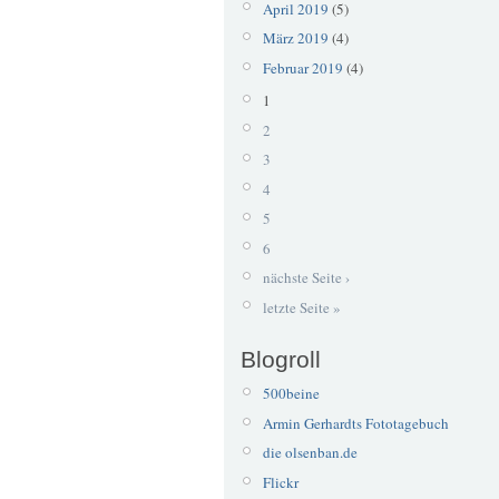
April 2019
(5)
März 2019
(4)
Februar 2019
(4)
1
2
3
4
5
6
nächste Seite ›
letzte Seite »
Blogroll
500beine
Armin Gerhardts Fototagebuch
die olsenban.de
Flickr