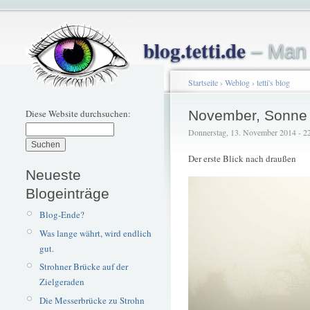
blog.tetti.de
– Man 
Startseite
›
Weblog
›
tetti's blog
Diese Website durchsuchen:
November, Sonne t
Donnerstag, 13. November 2014 - 22:
Der erste Blick nach draußen
Neueste
Blogeinträge
Blog-Ende?
Was lange währt, wird endlich
gut.
Strohner Brücke auf der
Zielgeraden
Die Messerbrücke zu Strohn