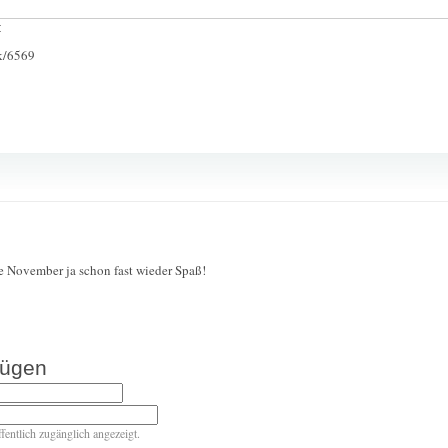
:
ck/6569
e November ja schon fast wieder Spaß!
fügen
ffentlich zugänglich angezeigt.