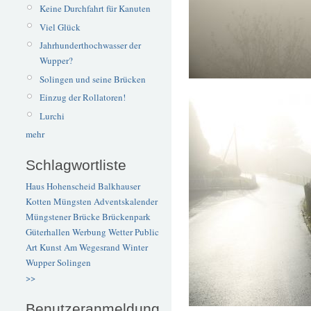
Keine Durchfahrt für Kanuten
Viel Glück
Jahrhunderthochwasser der
Wupper?
Solingen und seine Brücken
Einzug der Rollatoren!
Lurchi
mehr
Schlagwortliste
Haus Hohenscheid
Balkhauser
Kotten
Müngsten
Adventskalender
Müngstener Brücke
Brückenpark
Güterhallen
Werbung
Wetter
Public
Art
Kunst
Am Wegesrand
Winter
Wupper
Solingen
>>
Benutzeranmeldung