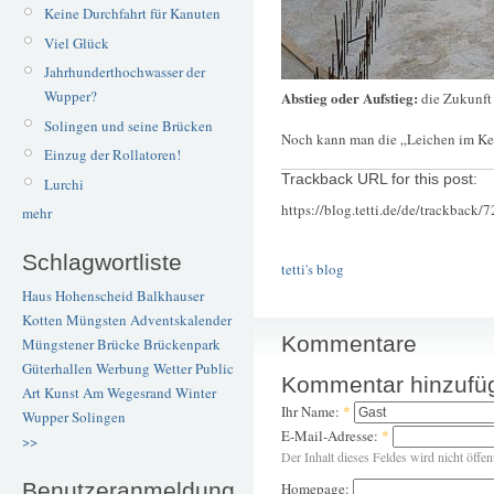
Keine Durchfahrt für Kanuten
Viel Glück
Jahrhunderthochwasser der
Wupper?
Abstieg oder Aufstieg:
die Zukunft
Solingen und seine Brücken
Noch kann man die „Leichen im Kel
Einzug der Rollatoren!
Trackback URL for this post:
Lurchi
https://blog.tetti.de/de/trackback/
mehr
Schlagwortliste
tetti's blog
Haus Hohenscheid
Balkhauser
Kotten
Müngsten
Adventskalender
Kommentare
Müngstener Brücke
Brückenpark
Güterhallen
Werbung
Wetter
Public
Kommentar hinzufü
Art
Kunst
Am Wegesrand
Winter
Ihr Name:
*
Wupper
Solingen
E-Mail-Adresse:
*
>>
Der Inhalt dieses Feldes wird nicht öffen
Benutzeranmeldung
Homepage: