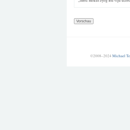
„ifiroc mokus eyog fod viju uceb
©2008–2024
Michael Te