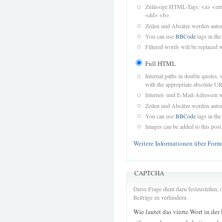
Zulässige HTML-Tags: <a> <em>
<dd> <b>
Zeilen und Absätze werden autom
You can use
BBCode
tags in the
Filtered words will be replaced w
Full HTML
Internal paths in double quotes, 
with the appropriate absolute URL
Internet- und E-Mail-Adressen 
Zeilen und Absätze werden autom
You can use
BBCode
tags in the
Images can be added to this post
Weitere Informationen über Form
CAPTCHA
Diese Frage dient dazu festzustellen
Beiträge zu verhindern.
Wie lautet das vierte Wort in der