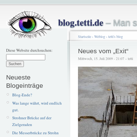
blog.tetti.de
– Man s
Startseite
›
Weblog
›
tetti's blog
Diese Website durchsuchen:
Neues vom „Exit“
Mittwoch, 15. Juli 2009 - 21:07 – tetti
Neueste
Blogeinträge
Blog-Ende?
Was lange währt, wird endlich
gut.
Strohner Brücke auf der
Zielgeraden
Die Messerbrücke zu Strohn