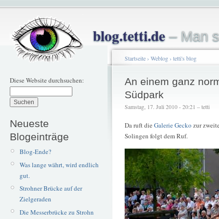
blog.tetti.de
– Man s
Startseite
›
Weblog
›
tetti's blog
Diese Website durchsuchen:
An einem ganz nor
Südpark
Samstag, 17. Juli 2010 - 20:21 – tetti
Neueste
Da ruft die
Galerie Gecko
zur zweite
Blogeinträge
Solingen folgt dem Ruf.
Blog-Ende?
Was lange währt, wird endlich
gut.
Strohner Brücke auf der
Zielgeraden
Die Messerbrücke zu Strohn