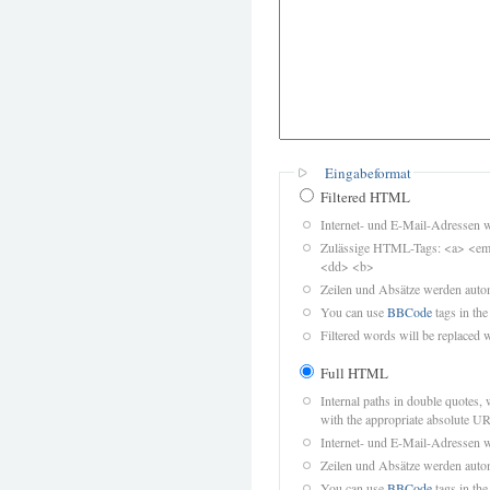
Eingabeformat
Filtered HTML
Internet- und E-Mail-Adressen 
Zulässige HTML-Tags: <a> <em>
<dd> <b>
Zeilen und Absätze werden autom
You can use
BBCode
tags in the
Filtered words will be replaced w
Full HTML
Internal paths in double quotes, 
with the appropriate absolute URL
Internet- und E-Mail-Adressen 
Zeilen und Absätze werden autom
You can use
BBCode
tags in the