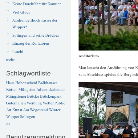
Keine Durchfahrt für Kanuten
Viel Glück
Jahrhunderthochwasser der
Wupper?
Solingen und seine Brücken
Einzug der Rollatoren!
Lurchi
Auditorium
mehr
Man lauscht den Ausführung von Kl
Schlagwortliste
zum Abschluss spielen die Bergisc
Haus Hohenscheid
Balkhauser
Kotten
Müngsten
Adventskalender
Müngstener Brücke
Brückenpark
Güterhallen
Werbung
Wetter
Public
Art
Kunst
Am Wegesrand
Winter
Wupper
Solingen
>>
Benutzeranmeldung