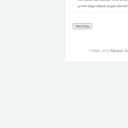
„uvuw daqo uhasu azajin uluwef i
©2008–2024
Michael Te