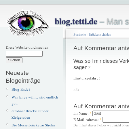
blog.tetti.de
– Man s
Startseite
›
Brückenschäden
Diese Website durchsuchen:
Auf Kommentar ant
Was soll mir dieses Ver
sagen?
Neueste
Einsturzgefahr ; )
Blogeinträge
mfg
Blog-Ende?
Was lange währt, wird endlich
gut.
Auf Kommentar ant
Strohner Brücke auf der
Ihr Name:
*
Zielgeraden
E-Mail-Adresse:
*
Die Messerbrücke zu Strohn
Der Inhalt dieses Feldes wird nicht öffen