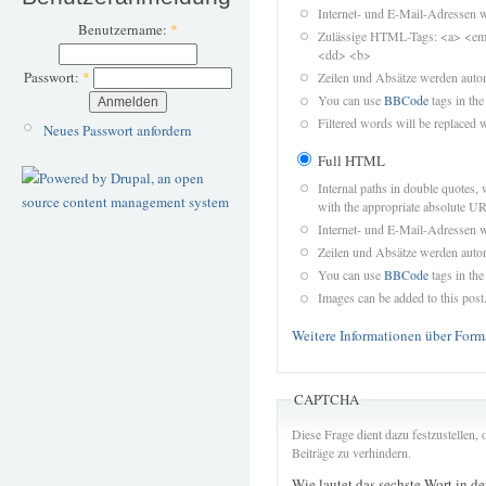
Internet- und E-Mail-Adressen 
Benutzername:
*
Zulässige HTML-Tags: <a> <em>
<dd> <b>
Passwort:
*
Zeilen und Absätze werden autom
You can use
BBCode
tags in the
Filtered words will be replaced w
Neues Passwort anfordern
Full HTML
Internal paths in double quotes, 
with the appropriate absolute URL
Internet- und E-Mail-Adressen 
Zeilen und Absätze werden autom
You can use
BBCode
tags in the
Images can be added to this post
Weitere Informationen über Form
CAPTCHA
Diese Frage dient dazu festzustellen
Beiträge zu verhindern.
Wie lautet das sechste Wort in d