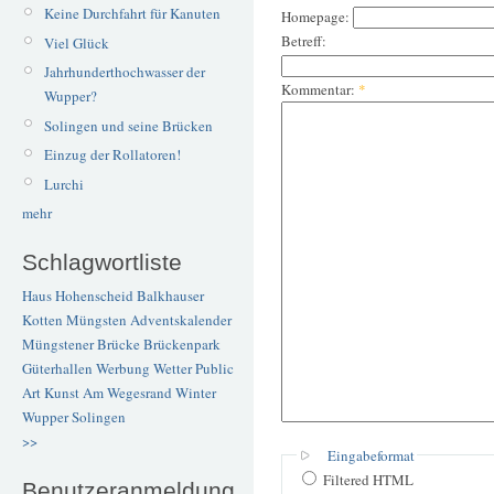
Keine Durchfahrt für Kanuten
Homepage:
Betreff:
Viel Glück
Jahrhunderthochwasser der
Kommentar:
*
Wupper?
Solingen und seine Brücken
Einzug der Rollatoren!
Lurchi
mehr
Schlagwortliste
Haus Hohenscheid
Balkhauser
Kotten
Müngsten
Adventskalender
Müngstener Brücke
Brückenpark
Güterhallen
Werbung
Wetter
Public
Art
Kunst
Am Wegesrand
Winter
Wupper
Solingen
>>
Eingabeformat
Filtered HTML
Benutzeranmeldung