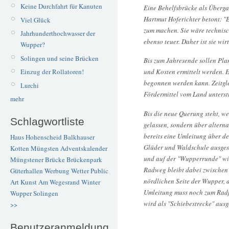
Keine Durchfahrt für Kanuten
Eine Behelfsbrücke als Überga
Hartmut Hoferichter betont: "E
Viel Glück
zum machen. Sie wäre technis
Jahrhunderthochwasser der
ebenso teuer. Daher ist sie wirt
Wupper?
Solingen und seine Brücken
Bis zum Jahresende sollen Pla
Einzug der Rollatoren!
und Kosten ermittelt werden. 
begonnen werden kann. Zeitgle
Lurchi
Fördermittel vom Land unterst
mehr
Bis die neue Querung steht, w
Schlagwortliste
gelassen, sondern über altern
bereits eine Umleitung über 
Haus Hohenscheid
Balkhauser
Glüder und Waldschule ausges
Kotten
Müngsten
Adventskalender
und auf der "Wupperrunde" wir
Müngstener Brücke
Brückenpark
Radweg bleibt dabei zwischen
Güterhallen
Werbung
Wetter
Public
nördlichen Seite der Wupper, d
Art
Kunst
Am Wegesrand
Winter
Umleitung muss noch zum Radfa
Wupper
Solingen
wird als "Schiebestrecke" aus
>>
Benutzeranmeldung