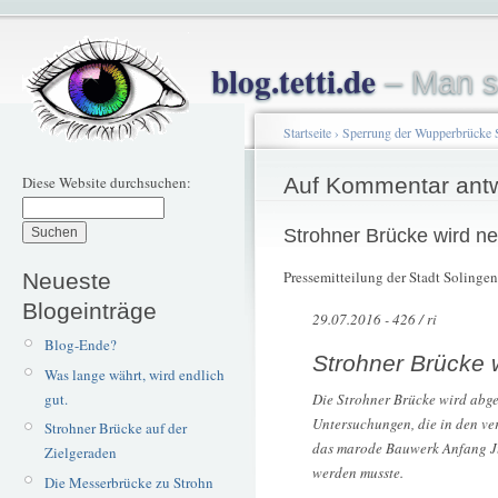
blog.tetti.de
– Man s
Startseite
›
Sperrung der Wupperbrücke 
Diese Website durchsuchen:
Auf Kommentar ant
Strohner Brücke wird n
Pressemitteilung der Stadt Solingen
Neueste
Blogeinträge
29.07.2016 - 426 / ri
Blog-Ende?
Strohner Brücke 
Was lange währt, wird endlich
gut.
Die Strohner Brücke wird abge
Untersuchungen, die in den v
Strohner Brücke auf der
das marode Bauwerk Anfang Ju
Zielgeraden
werden musste.
Die Messerbrücke zu Strohn