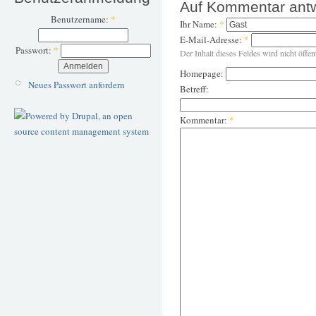
Auf Kommentar ant
Benutzername:
*
Ihr Name:
*
E-Mail-Adresse:
*
Passwort:
*
Der Inhalt dieses Feldes wird nicht öffen
Homepage:
Neues Passwort anfordern
Betreff:
Kommentar:
*