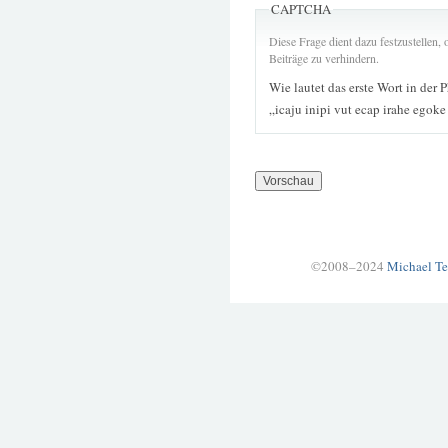
CAPTCHA
Diese Frage dient dazu festzustellen
Beiträge zu verhindern.
Wie lautet das erste Wort in der 
„icaju inipi vut ecap irahe egok
©2008–2024
Michael Te