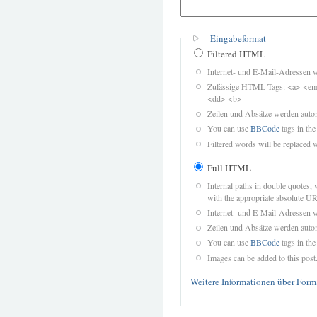
Eingabeformat
Filtered HTML
Internet- und E-Mail-Adressen 
Zulässige HTML-Tags: <a> <em>
<dd> <b>
Zeilen und Absätze werden autom
You can use
BBCode
tags in the
Filtered words will be replaced w
Full HTML
Internal paths in double quotes, 
with the appropriate absolute URL
Internet- und E-Mail-Adressen 
Zeilen und Absätze werden autom
You can use
BBCode
tags in the
Images can be added to this post
Weitere Informationen über Form