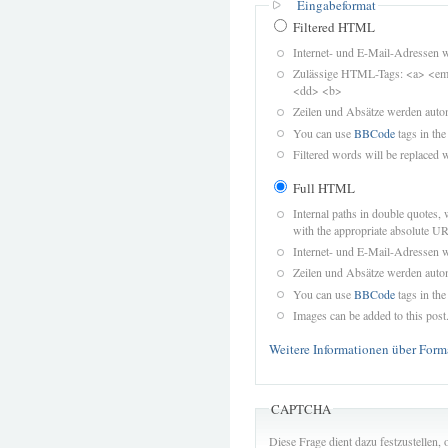
Eingabeformat
Filtered HTML
Internet- und E-Mail-Adressen 
Zulässige HTML-Tags: <a> <em>
<dd> <b>
Zeilen und Absätze werden autom
You can use
BBCode
tags in the
Filtered words will be replaced w
Full HTML
Internal paths in double quotes, 
with the appropriate absolute URL
Internet- und E-Mail-Adressen 
Zeilen und Absätze werden autom
You can use
BBCode
tags in the
Images can be added to this post
Weitere Informationen über Form
CAPTCHA
Diese Frage dient dazu festzustellen