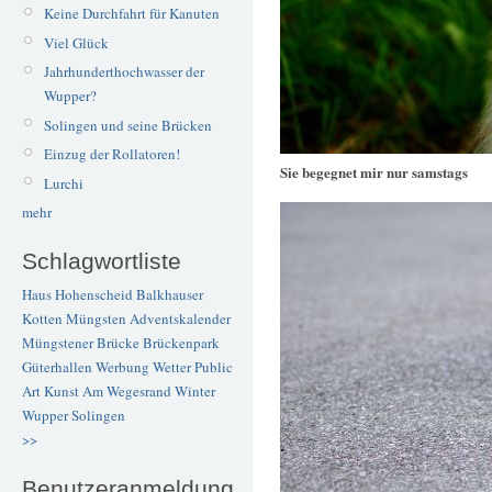
Keine Durchfahrt für Kanuten
Viel Glück
Jahrhunderthochwasser der
Wupper?
Solingen und seine Brücken
Einzug der Rollatoren!
Sie begegnet mir nur samstags
Lurchi
mehr
Schlagwortliste
Haus Hohenscheid
Balkhauser
Kotten
Müngsten
Adventskalender
Müngstener Brücke
Brückenpark
Güterhallen
Werbung
Wetter
Public
Art
Kunst
Am Wegesrand
Winter
Wupper
Solingen
>>
Benutzeranmeldung