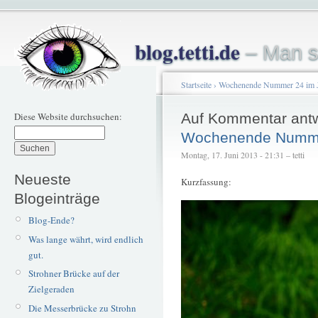
blog.tetti.de
– Man s
Startseite
›
Wochenende Nummer 24 im J
Diese Website durchsuchen:
Auf Kommentar ant
Wochenende Numme
Montag, 17. Juni 2013 - 21:31 – tetti
Neueste
Kurzfassung:
Blogeinträge
Blog-Ende?
Was lange währt, wird endlich
gut.
Strohner Brücke auf der
Zielgeraden
Die Messerbrücke zu Strohn