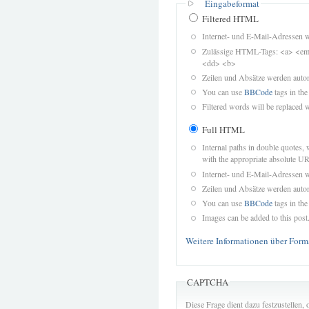
Eingabeformat
Filtered HTML
Internet- und E-Mail-Adressen 
Zulässige HTML-Tags: <a> <em>
<dd> <b>
Zeilen und Absätze werden autom
You can use
BBCode
tags in the
Filtered words will be replaced w
Full HTML
Internal paths in double quotes, 
with the appropriate absolute URL
Internet- und E-Mail-Adressen 
Zeilen und Absätze werden autom
You can use
BBCode
tags in the
Images can be added to this post
Weitere Informationen über Form
CAPTCHA
Diese Frage dient dazu festzustellen