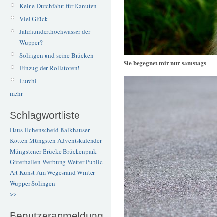
Keine Durchfahrt für Kanuten
Viel Glück
Jahrhunderthochwasser der
Wupper?
Solingen und seine Brücken
Sie begegnet mir nur samstags
Einzug der Rollatoren!
Lurchi
mehr
Schlagwortliste
Haus Hohenscheid
Balkhauser
Kotten
Müngsten
Adventskalender
Müngstener Brücke
Brückenpark
Güterhallen
Werbung
Wetter
Public
Art
Kunst
Am Wegesrand
Winter
Wupper
Solingen
>>
Benutzeranmeldung