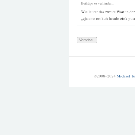
Beiträge zu verhindern.
Wie lautet das zweite Wort in de
„eja eme orokuh fasado etok pu
©2008–2024
Michael Te