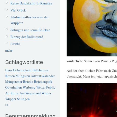
Keine Durchfahrt für Kanuten
Viel Glück
Jahrhunderthochwasser der
Wupper?
Solingen und seine Brücken
Einzug der Rollatoren!
Lurchi
mehr
winterliche Sonne:
von Pamela Puga
Schlagwortliste
Haus Hohenscheid
Balkhauser
Auf der abendlichen Fahrt nach Gr
Kotten
Müngsten
Adventskalender
überrascht. Muss ich jetzt japanisc
Müngstener Brücke
Brückenpark
Güterhallen
Werbung
Wetter
Public
Art
Kunst
Am Wegesrand
Winter
Wupper
Solingen
>>
Benutzeranmeldung