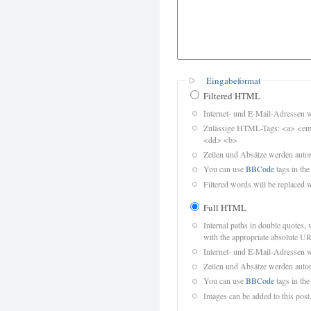
Eingabeformat
Filtered HTML
Internet- und E-Mail-Adressen 
Zulässige HTML-Tags: <a> <em>
<dd> <b>
Zeilen und Absätze werden autom
You can use
BBCode
tags in the
Filtered words will be replaced w
Full HTML
Internal paths in double quotes, 
with the appropriate absolute URL
Internet- und E-Mail-Adressen 
Zeilen und Absätze werden autom
You can use
BBCode
tags in the
Images can be added to this post