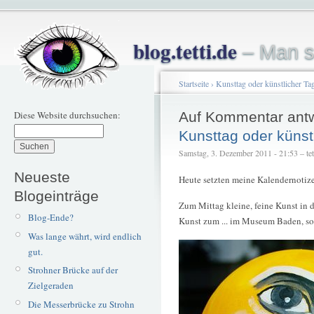
blog.tetti.de
– Man s
Startseite
›
Kunsttag oder künstlicher Ta
Diese Website durchsuchen:
Auf Kommentar ant
Kunsttag oder künst
Samstag, 3. Dezember 2011 - 21:53 – tet
Neueste
Heute setzten meine Kalendernotize
Blogeinträge
Zum Mittag kleine, feine Kunst in d
Blog-Ende?
Kunst zum ... im Museum Baden, so
Was lange währt, wird endlich
gut.
Strohner Brücke auf der
Zielgeraden
Die Messerbrücke zu Strohn