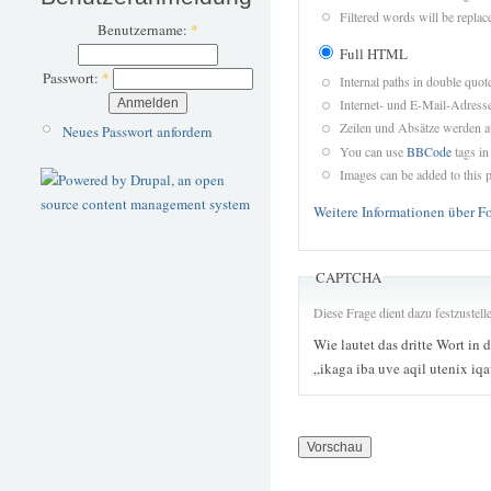
Filtered words will be replace
Benutzername:
*
Full HTML
Passwort:
*
Internal paths in double quot
Internet- und E-Mail-Adres
Zeilen und Absätze werden a
Neues Passwort anfordern
You can use
BBCode
tags in
Images can be added to this p
Weitere Informationen über F
CAPTCHA
Diese Frage dient dazu festzustel
Wie lautet das dritte Wort in 
„ikaga iba uve aqil utenix iq