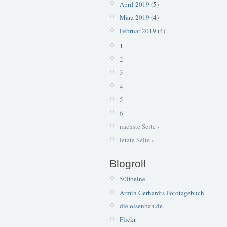
April 2019
(5)
März 2019
(4)
Februar 2019
(4)
1
2
3
4
5
6
nächste Seite ›
letzte Seite »
Blogroll
500beine
Armin Gerhardts Fototagebuch
die olsenban.de
Flickr