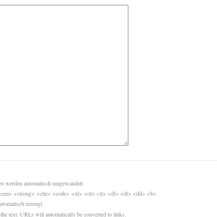
sen werden automatisch umgewandelt.
<em> <strong> <cite> <code> <ul> <ol> <li> <dl> <dt> <dd> <b>
utomatisch erzeugt.
 the text. URLs will automatically be converted to links.