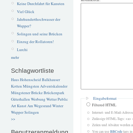
Keine Durchfahrt für Kanuten
Viel Glück
Jahrhunderthochwasser der
Wupper?
Solingen und seine Brücken
Einzug der Rollatoren!
Lurchi
mehr
Schlagwortliste
Haus Hohenscheid
Balkhauser
Kotten
Müngsten
Adventskalender
Müngstener Brücke
Brückenpark
Eingabeformat
Güterhallen
Werbung
Wetter
Public
Filtered HTML
Art
Kunst
Am Wegesrand
Winter
Wupper
Solingen
Internet- und E-Mail-Adres
Zulässige HTML-Tags: <a> 
>>
Zeilen und Absätze werden a
Benutzeranmeldung
You can use
BBCode
tags in