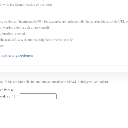
d with the filtered version of the word.
es, written as "internal:node/99", for example, are replaced with the appropriate absolute URL or
sen werden automatisch umgewandelt.
utomatisch erzeugt.
 the text. URLs will automatically be converted to links.
ost.
ormatierungsoptionen
len, ob Sie ein Mensch sind und um automatisierte SPAM-Beiträge zu verhindern.
der Phrase
awak egi“?:
*