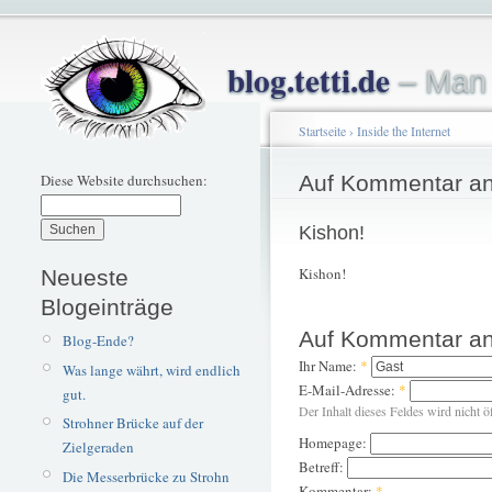
blog.tetti.de
– Man 
Startseite
›
Inside the Internet
Diese Website durchsuchen:
Auf Kommentar an
Kishon!
Kishon!
Neueste
Blogeinträge
Auf Kommentar an
Blog-Ende?
Ihr Name:
*
Was lange währt, wird endlich
E-Mail-Adresse:
*
gut.
Der Inhalt dieses Feldes wird nicht ö
Strohner Brücke auf der
Homepage:
Zielgeraden
Betreff:
Die Messerbrücke zu Strohn
Kommentar:
*