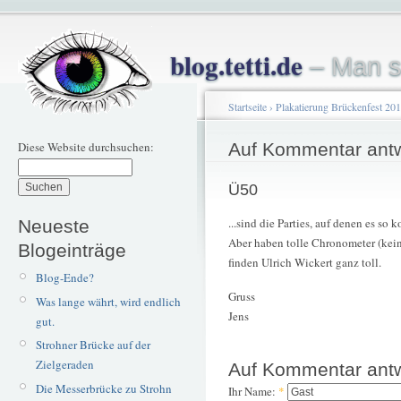
blog.tetti.de
– Man s
Startseite
›
Plakatierung Brückenfest 20
Diese Website durchsuchen:
Auf Kommentar ant
Ü50
...sind die Parties, auf denen es so 
Neueste
Aber haben tolle Chronometer (kei
Blogeinträge
finden Ulrich Wickert ganz toll.
Blog-Ende?
Gruss
Was lange währt, wird endlich
Jens
gut.
Strohner Brücke auf der
Zielgeraden
Auf Kommentar ant
Die Messerbrücke zu Strohn
Ihr Name:
*