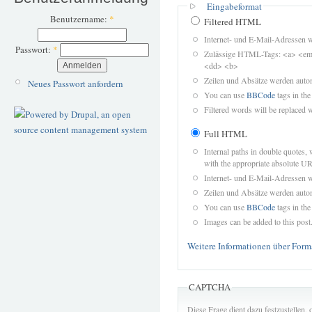
Eingabeformat
Benutzername:
*
Filtered HTML
Internet- und E-Mail-Adressen 
Passwort:
*
Zulässige HTML-Tags: <a> <em>
<dd> <b>
Zeilen und Absätze werden autom
Neues Passwort anfordern
You can use
BBCode
tags in the
Filtered words will be replaced w
Full HTML
Internal paths in double quotes, 
with the appropriate absolute URL
Internet- und E-Mail-Adressen 
Zeilen und Absätze werden autom
You can use
BBCode
tags in the
Images can be added to this post
Weitere Informationen über Form
CAPTCHA
Diese Frage dient dazu festzustellen