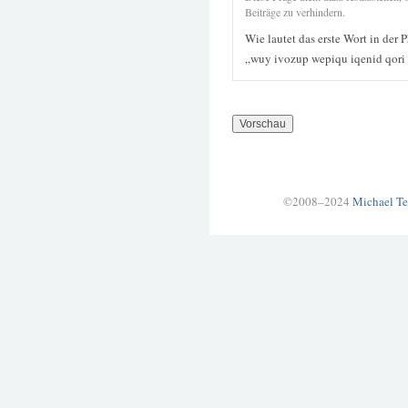
Beiträge zu verhindern.
Wie lautet das erste Wort in der 
„wuy ivozup wepiqu iqenid qori 
©2008–2024
Michael Te