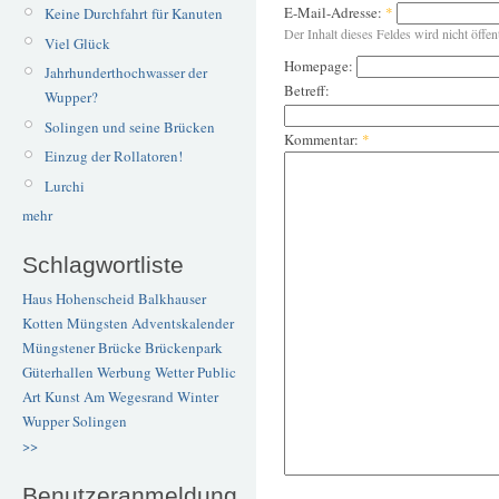
E-Mail-Adresse:
*
Keine Durchfahrt für Kanuten
Der Inhalt dieses Feldes wird nicht öffen
Viel Glück
Homepage:
Jahrhunderthochwasser der
Betreff:
Wupper?
Solingen und seine Brücken
Kommentar:
*
Einzug der Rollatoren!
Lurchi
mehr
Schlagwortliste
Haus Hohenscheid
Balkhauser
Kotten
Müngsten
Adventskalender
Müngstener Brücke
Brückenpark
Güterhallen
Werbung
Wetter
Public
Art
Kunst
Am Wegesrand
Winter
Wupper
Solingen
>>
Benutzeranmeldung