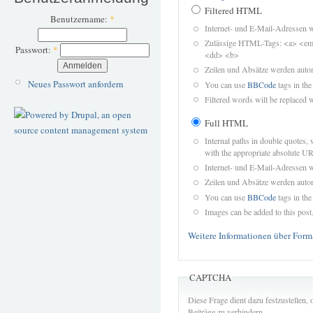
Filtered HTML
Benutzername:
*
Internet- und E-Mail-Adressen 
Zulässige HTML-Tags: <a> <em>
Passwort:
*
<dd> <b>
Zeilen und Absätze werden autom
Neues Passwort anfordern
You can use
BBCode
tags in the
Filtered words will be replaced w
Full HTML
Internal paths in double quotes, 
with the appropriate absolute URL
Internet- und E-Mail-Adressen 
Zeilen und Absätze werden autom
You can use
BBCode
tags in the
Images can be added to this post
Weitere Informationen über Form
CAPTCHA
Diese Frage dient dazu festzustellen
Beiträge zu verhindern.