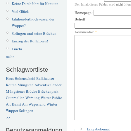
Keine Durchfahrt für Kanuten
Der Inhalt dieses Feldes wird nicht öffen
Viel Glück
Homepage:
Betreff:
Jahrhunderthochwasser der
Wupper?
Kommentar:
*
Solingen und seine Brücken
Einzug der Rollatoren!
Lurchi
mehr
Schlagwortliste
Haus Hohenscheid
Balkhauser
Kotten
Müngsten
Adventskalender
Müngstener Brücke
Brückenpark
Güterhallen
Werbung
Wetter
Public
Art
Kunst
Am Wegesrand
Winter
Wupper
Solingen
>>
Eingabeformat
Benutzeranmeldung