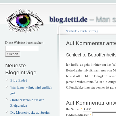
blog.tetti.de
– Man s
Startseite
›
Fluchtfahrzeug
Diese Website durchsuchen:
Auf Kommentar ant
Schlechte Betroffenheit
Ich hoffe, es geht dir hier um das 'sc
Neueste
Betroffenheitslyrik kann nur von N
Blogeinträge
besitzt oft nicht die Fähigkeit, sei
Blog-Ende?
jemand wahrnimmt. Es ist die Aufgab
Was lange währt, wird endlich
Öffentlichkeit zu streuen, es ist gar 
gut.
Strohner Brücke auf der
Auf Kommentar ant
Zielgeraden
Ihr Name:
*
Die Messerbrücke zu Strohn
E-Mail-Adresse:
*