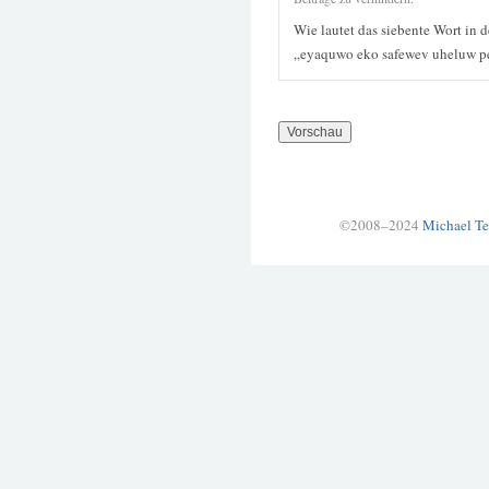
Wie lautet das siebente Wort in 
„eyaquwo eko safewev uheluw p
©2008–2024
Michael Te