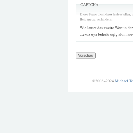
CAPTCHA
Diese Frage dient dazu festzustellen
Beiträge zu verhindern.
Wie lautet das zweite Wort in de
„texoz uya buhufo oqig alon iw
©2008–2024
Michael Te