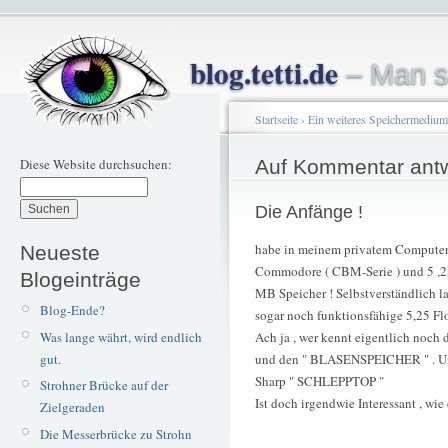
blog.tetti.de
– Man s
Startseite
›
Ein weiteres Speichermedium 
Diese Website durchsuchen:
Auf Kommentar ant
Die Anfänge !
habe in meinem privatem Computer
Neueste
Commodore ( CBM-Serie ) und 5 ,2
Blogeinträge
MB Speicher ! Selbstverständlich la
Blog-Ende?
sogar noch funktionsfähige 5,25 Fl
Was lange währt, wird endlich
Ach ja , wer kennt eigentlich noc
gut.
und den " BLASENSPEICHER " . Und 
Sharp " SCHLEPPTOP "
Strohner Brücke auf der
Ist doch irgendwie Interessant , wie
Zielgeraden
Die Messerbrücke zu Strohn