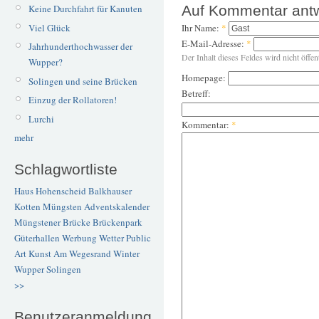
Keine Durchfahrt für Kanuten
Auf Kommentar ant
Viel Glück
Ihr Name:
*
E-Mail-Adresse:
*
Jahrhunderthochwasser der
Der Inhalt dieses Feldes wird nicht öffen
Wupper?
Homepage:
Solingen und seine Brücken
Betreff:
Einzug der Rollatoren!
Lurchi
Kommentar:
*
mehr
Schlagwortliste
Haus Hohenscheid
Balkhauser
Kotten
Müngsten
Adventskalender
Müngstener Brücke
Brückenpark
Güterhallen
Werbung
Wetter
Public
Art
Kunst
Am Wegesrand
Winter
Wupper
Solingen
>>
Benutzeranmeldung