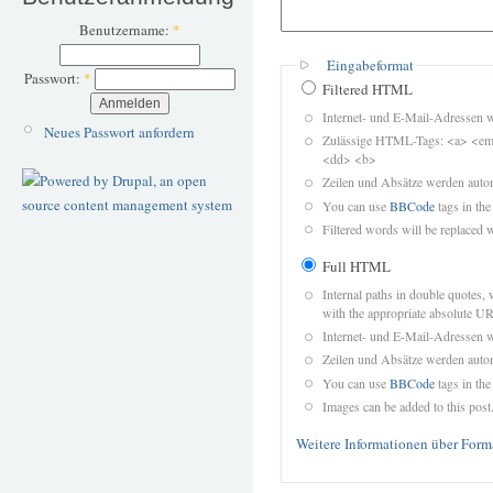
Benutzername:
*
Eingabeformat
Passwort:
*
Filtered HTML
Internet- und E-Mail-Adressen 
Neues Passwort anfordern
Zulässige HTML-Tags: <a> <em>
<dd> <b>
Zeilen und Absätze werden autom
You can use
BBCode
tags in the
Filtered words will be replaced w
Full HTML
Internal paths in double quotes, 
with the appropriate absolute URL
Internet- und E-Mail-Adressen 
Zeilen und Absätze werden autom
You can use
BBCode
tags in the
Images can be added to this post
Weitere Informationen über Form