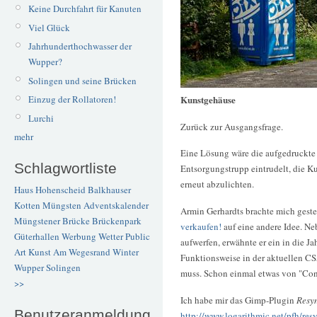
Keine Durchfahrt für Kanuten
Viel Glück
Jahrhunderthochwasser der
Wupper?
Solingen und seine Brücken
Kunstgehäuse
Einzug der Rollatoren!
Lurchi
Zurück zur Ausgangsfrage.
mehr
Eine Lösung wäre die aufgedruckte
Schlagwortliste
Entsorgungstrupp eintrudelt, die K
erneut abzulichten.
Haus Hohenscheid
Balkhauser
Kotten
Müngsten
Adventskalender
Armin Gerhardts brachte mich geste
Müngstener Brücke
Brückenpark
verkaufen!
auf eine andere Idee. Ne
Güterhallen
Werbung
Wetter
Public
aufwerfen, erwähnte er ein in die 
Art
Kunst
Am Wegesrand
Winter
Funktionsweise in der aktuellen CS
Wupper
Solingen
muss. Schon einmal etwas von "Con
>>
Ich habe mir das Gimp-Plugin
Resyn
Benutzeranmeldung
http://www.logarithmic.net/pfh/res