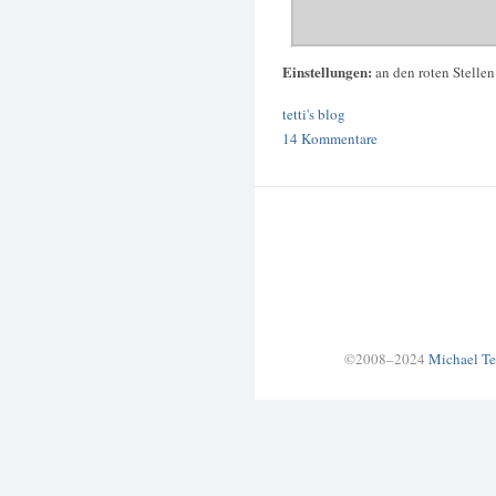
Einstellungen:
an den roten Stelle
tetti's blog
14 Kommentare
©2008–2024
Michael Te