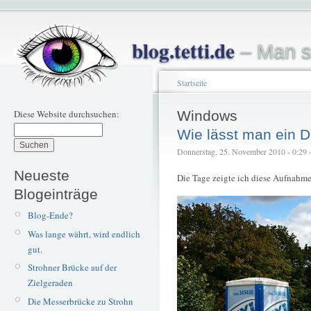
blog.tetti.de
– Man s
Startseite
Diese Website durchsuchen:
Windows
Wie lässt man ein D
Donnerstag, 25. November 2010 - 0:29 – 
Neueste
Die Tage zeigte ich diese Aufnahm
Blogeinträge
Blog-Ende?
Was lange währt, wird endlich
gut.
Strohner Brücke auf der
Zielgeraden
Die Messerbrücke zu Strohn