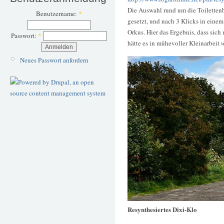
Die Auswahl rund um die Toilette
Benutzername:
*
gesetzt, und nach 3 Klicks in eine
Orkus. Hier das Ergebnis, dass sic
Passwort:
*
hätte es in mühevoller Kleinarbeit
Neues Passwort anfordern
Resynthesiertes Dixi-Klo