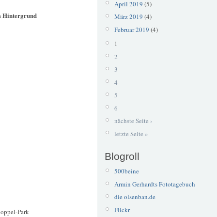
April 2019
(5)
m Hintergrund
März 2019
(4)
Februar 2019
(4)
1
2
3
4
5
6
nächste Seite ›
letzte Seite »
Blogroll
500beine
Armin Gerhardts Fototagebuch
die olsenban.de
Flickr
oppel-Park