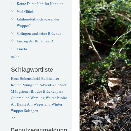
Keine Durchfahrt für Kanuten
Viel Glück
Jahrhunderthochwasser der
Wupper?
Solingen und seine Brücken
Einzug der Rollatoren!
Lurchi
mehr
Schlagwortliste
Haus Hohenscheid
Balkhauser
Kotten
Müngsten
Adventskalender
Müngstener Brücke
Brückenpark
Güterhallen
Werbung
Wetter
Public
Art
Kunst
Am Wegesrand
Winter
Wupper
Solingen
>>
Benutzeranmeldung