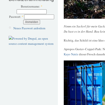
Benutzername:
*
Passwort:
*
Nimm ein Sackerl für mein Gacke
Neues Passwort anfordern
Du hast es in der Hand. Bau kei
Richtig, das Schild ist eine Idee
Apropos Gustav-Coppel-Park: Noc
Kayo Natéz
dieser Frosch dauerha