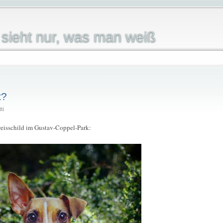
sieht nur, was man weiß
t?
ti
weisschild im Gustav-Coppel-Park: