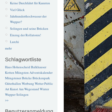
Keine Durchfahrt für Kanuten
Viel Glück
Jahrhunderthochwasser der
Wupper?
Solingen und seine Brücken
Einzug der Rollatoren!
Lurchi
mehr
Schlagwortliste
Haus Hohenscheid
Balkhauser
Kotten
Müngsten
Adventskalender
Müngstener Brücke
Brückenpark
Güterhallen
Werbung
Wetter
Public
Art
Kunst
Am Wegesrand
Winter
Wupper
Solingen
>>
Benutzeranmeldung