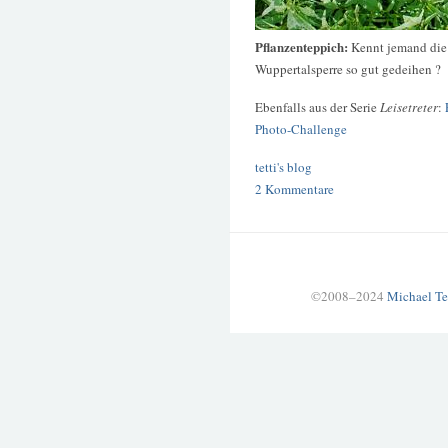
Pflanzenteppich:
Kennt jemand die 
Wuppertalsperre so gut gedeihen ?
Ebenfalls aus der Serie
Leisetreter
:
Photo-Challenge
tetti's blog
2 Kommentare
©2008–2024
Michael Te