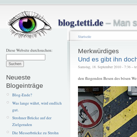
blog.tetti.de
– Man s
Startseite
Diese Website durchsuchen:
Merkwürdiges
Und es gibt ihn doc
Samstag, 18. September 2010 - 7:36 – tet
Neueste
den fliegenden Besen des bösen We
Blogeinträge
Blog-Ende?
Was lange währt, wird endlich
gut.
Strohner Brücke auf der
Zielgeraden
Die Messerbrücke zu Strohn