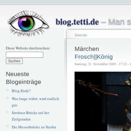
blog.tetti.de
– Man s
Startseite
Diese Website durchsuchen:
Märchen
Frosch||König
Samstag, 21. November 2009 - 17:32 – te
Neueste
Blogeinträge
Blog-Ende?
Was lange währt, wird endlich
gut.
Strohner Brücke auf der
Zielgeraden
Die Messerbrücke zu Strohn