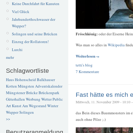
Keine Durchfahrt für Kanuten
Viel Glück
Jahrhunderthochwasser der
Wupper?
Fröschkönig:
oder der Eiserne Hein
Solingen und seine Brücken
Einzug der Rollatoren!
Was man so alles in
Wikipedia
finde
Lurchi
Weiterlesen -»
mehr
tetti's blog
Schlagwortliste
7 Kommentare
Haus Hohenscheid
Balkhauser
Kotten
Müngsten
Adventskalender
Müngstener Brücke
Brückenpark
Fast hätte es mich 
Güterhallen
Werbung
Wetter
Public
Mittwoch, 11. November 2009 - 10:10 – 
Art
Kunst
Am Wegesrand
Winter
Wupper
Solingen
das Bein dieses Baummonsters im 
>>
auch ohne Pilze ;-)
Benutzeranmeldung