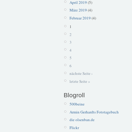
April 2019
(5)
März 2019
(4)
Februar 2019
(4)
1
2
3
4
5
6
nächste Seite ›
letzte Seite »
Blogroll
500beine
Armin Gerhardts Fototagebuch
die olsenban.de
Flickr