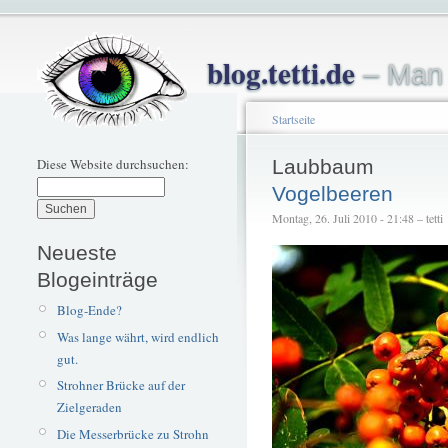
blog.tetti.de
– Man 
Startseite
Diese Website durchsuchen:
Laubbaum
Vogelbeeren
Montag, 26. Juli 2010 - 21:48 – tetti
Neueste
Blogeinträge
Blog-Ende?
Was lange währt, wird endlich
gut.
Strohner Brücke auf der
Zielgeraden
Die Messerbrücke zu Strohn