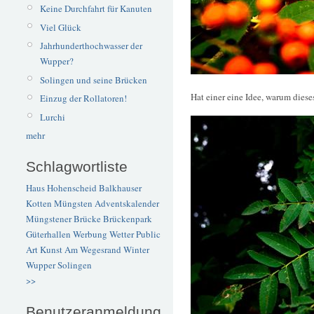
Keine Durchfahrt für Kanuten
Viel Glück
Jahrhunderthochwasser der
Wupper?
Solingen und seine Brücken
Hat einer eine Idee, warum diese
Einzug der Rollatoren!
Lurchi
mehr
Schlagwortliste
Haus Hohenscheid
Balkhauser
Kotten
Müngsten
Adventskalender
Müngstener Brücke
Brückenpark
Güterhallen
Werbung
Wetter
Public
Art
Kunst
Am Wegesrand
Winter
Wupper
Solingen
>>
Benutzeranmeldung