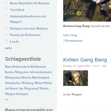
Keine Durchfahrt für Kanuten
Viel Glück
Jahrhunderthochwasser der
Wupper?
Kröten Gang Bang:
in und um die 
Solingen und seine Brücken
Einzug der Rollatoren!
tetti's blog
3 Kommentare
Lurchi
mehr
Schlagwortliste
Kröten Gang Bang
Freitag, 10. April 2009 - 10:21 – tetti
Haus Hohenscheid
Balkhauser
Kotten
Müngsten
Adventskalender
Müngstener Brücke
Brückenpark
Güterhallen
Werbung
Wetter
Public
Art
Kunst
Am Wegesrand
Winter
Wupper
Solingen
in der Wupper
>>
Benutzeranmeldung