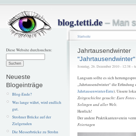
blog.tetti.de
– Man s
Startseite
Diese Website durchsuchen:
Jahrtausendwinter
"Jahrtausendwinter"
Sonntag, 26. Dezember 2010 - 12:38 – te
Neueste
Langsam sollte es sich herumgesproc
Blogeinträge
„Jahrtausendwinter“ die Erfindung 
Jahrtausenwinter-Ente
). Unsere lok
Blog-Ende?
Zeitgeschichte gesucht: Eure Fotos
Was lange währt, wird endlich
Solingen und aller Welt.
gut.
Herrlich!
Strohner Brücke auf der
Der andere Praktikantenverein verm
Zielgeraden
Feiertagen
Die Messerbrücke zu Strohn