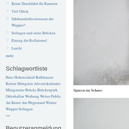
Keine Durchfahrt für Kanuten
Viel Glück
Jahrhunderthochwasser der
Wupper?
Solingen und seine Brücken
Einzug der Rollatoren!
Lurchi
mehr
Schlagwortliste
Haus Hohenscheid
Balkhauser
Kotten
Müngsten
Adventskalender
Spuren im Schnee
Müngstener Brücke
Brückenpark
Güterhallen
Werbung
Wetter
Public
Art
Kunst
Am Wegesrand
Winter
Wupper
Solingen
>>
Benutzeranmeldung