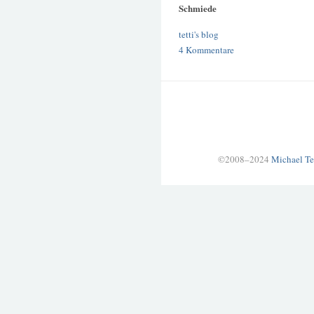
Schmiede
tetti's blog
4 Kommentare
©2008–2024
Michael Te