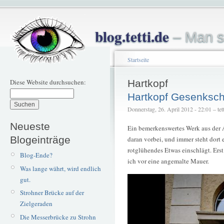
blog.tetti.de
– Man s
Startseite
Diese Website durchsuchen:
Hartkopf
Hartkopf Gesenksc
Donnerstag, 26. April 2012 - 22:01 – tett
Neueste
Ein bemerkenswertes Werk aus der A
Blogeinträge
daran vorbei, und immer steht dort 
rotglühendes Etwas einschlägt. Erst
Blog-Ende?
ich vor eine angemalte Mauer.
Was lange währt, wird endlich
gut.
Strohner Brücke auf der
Zielgeraden
Die Messerbrücke zu Strohn