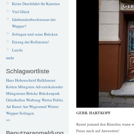
Keine Durchfahrt für Kanuten
Viel Glück
Jahrhunderthochwasser der
Wupper?
Solingen und seine Brücken
Einzug der Rollatoren!
Lurchi
mehr
Schlagwortliste
Haus Hohenscheid
Balkhauser
Kotten
Müngsten
Adventskalender
Müngstener Brücke
Brückenpark
Güterhallen
Werbung
Wetter
Public
Art
Kunst
Am Wegesrand
Winter
GEBR. HARTKOPF
Wupper
Solingen
>>
Kennt jemand den Künstler, wann w
Freue mich auf Antworten!
Benutzeranmeldung