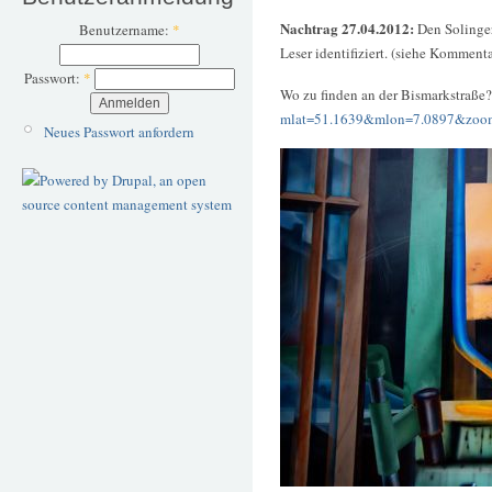
Nachtrag 27.04.2012:
Den Solinger
Benutzername:
*
Leser identifiziert. (siehe Komment
Passwort:
*
Wo zu finden an der Bismarkstraße
mlat=51.1639&mlon=7.0897&zoo
Neues Passwort anfordern