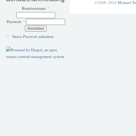
©2008–2024
Michael Te
Benutzername:
*
Passwort:
*
Neues Passwort anfordern