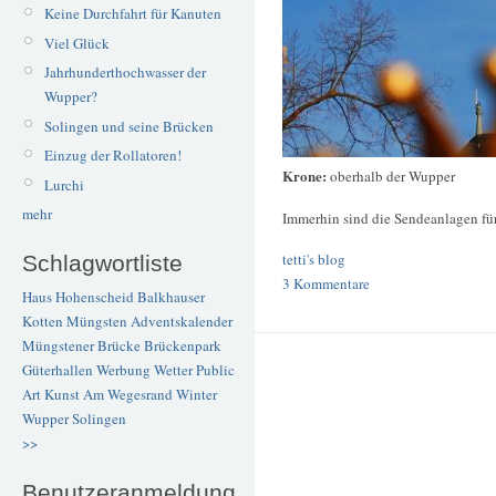
Keine Durchfahrt für Kanuten
Viel Glück
Jahrhunderthochwasser der
Wupper?
Solingen und seine Brücken
Einzug der Rollatoren!
Krone:
oberhalb der Wupper
Lurchi
mehr
Immerhin sind die Sendeanlagen für
tetti's blog
Schlagwortliste
3 Kommentare
Haus Hohenscheid
Balkhauser
Kotten
Müngsten
Adventskalender
Müngstener Brücke
Brückenpark
Güterhallen
Werbung
Wetter
Public
Art
Kunst
Am Wegesrand
Winter
Wupper
Solingen
>>
Benutzeranmeldung