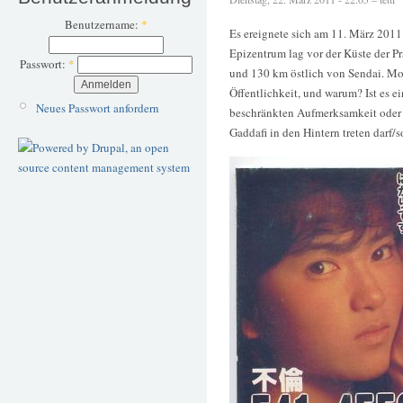
Benutzername:
*
Es ereignete sich am 11. März 201
Epizentrum lag vor der Küste der P
Passwort:
*
und 130 km östlich von Sendai. Mo
Öffentlichkeit, und warum? Ist es e
Neues Passwort anfordern
beschränkten Aufmerksamkeit oder l
Gaddafi in den Hintern treten darf/s