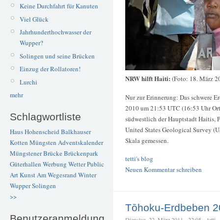
Keine Durchfahrt für Kanuten
Viel Glück
Jahrhunderthochwasser der
Wupper?
Solingen und seine Brücken
Einzug der Rollatoren!
NRW hilft Haiti:
(Foto: 18. März 2
Lurchi
mehr
Nur zur Erinnerung: Das schwere Er
2010 um 21:53 UTC (16:53 Uhr Orts
Schlagwortliste
südwestlich der Hauptstadt Haitis,
United States Geological Survey 
Haus Hohenscheid
Balkhauser
Skala gemessen.
Kotten
Müngsten
Adventskalender
Müngstener Brücke
Brückenpark
tetti's blog
Güterhallen
Werbung
Wetter
Public
Neuen Kommentar schreiben
Art
Kunst
Am Wegesrand
Winter
Wupper
Solingen
>>
Tōhoku-Erdbeben 2
Benutzeranmeldung
Dienstag, 22. März 2011 - 22:05 – tetti